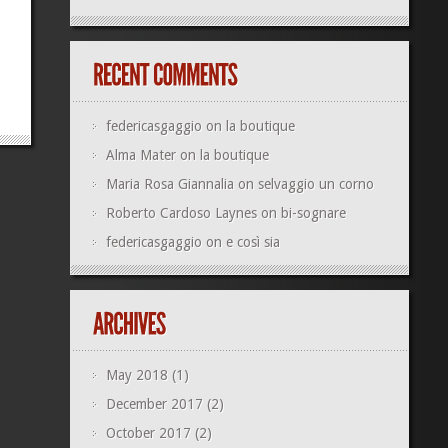
federicasgaggio
on
la boutique
Alma Mater
on
la boutique
Maria Rosa Giannalia
on
selvaggio un corno
Roberto Cardoso Laynes
on
bi-sognare
federicasgaggio
on
e così sia
May 2018
(1)
December 2017
(2)
October 2017
(2)