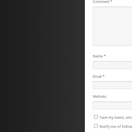
Comment
*
Name
*
Email
*
Website
Save my name, emai
Notify me of follo