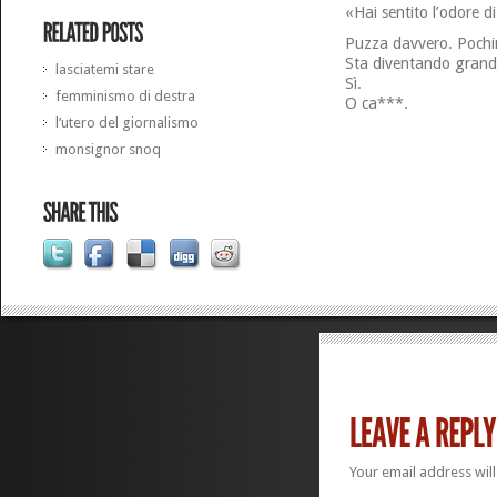
«Hai sentito l’odore d
Puzza davvero. Poch
Sta diventando grand
lasciatemi stare
Sì.
femminismo di destra
O ca***.
l’utero del giornalismo
monsignor snoq
Your email address will