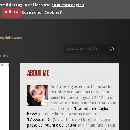
re il dettaglio del loro uso
su questa pagina
.
Rifiuta
Cosa sono i Cookies?
erino
Scrittrice e giornalista, ho lavorato
per oltre vent'anni nei quotidiani,
dimettendomi in agosto 2012 da un
contratto a tempo indeterminato. Ho
scritto il noir
'Due colonne taglio
basso'
(Sironi editore), la storia d'amore
'L'Avvocato G'
(Senza Patria editore), e il saggio
'Il
paese dei buoni e dei cattivi'
(minimum fax), in cui