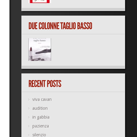
viva cavan
audition
in gabbia
pazienza
silenzio