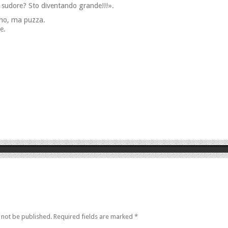
i sudore? Sto diventando grande!!!».
ino, ma puzza.
e.
 not be published.
Required fields are marked
*