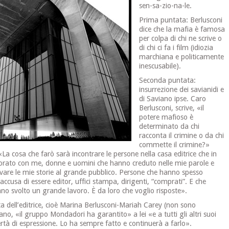
sen-sa-zio-na-le.
Prima puntata: Berlusconi
dice che la mafia è famosa
per colpa di chi ne scrive o
di chi ci fa i film (idiozia
marchiana e politicamente
inescusabile).
Seconda puntata:
insurrezione dei savianidi e
di Saviano ipse. Caro
Berlusconi, scrive, «il
potere mafioso è
determinato da chi
racconta il crimine o da chi
commette il crimine?»
 «La cosa che farò sarà incontrare le persone nella casa editrice che in
orato con me, donne e uomini che hanno creduto nelle mie parole e
rivare le mie storie al grande pubblico. Persone che hanno spesso
accusa di essere editor, uffici stampa, dirigenti, “comprati”. E che
no svolto un grande lavoro. È da loro che voglio risposte».
a dell’editrice, cioè Marina Berlusconi-Mariah Carey (non sono
ano, «il gruppo Mondadori ha garantito» a lei «e a tutti gli altri suoi
rtà di espressione. Lo ha sempre fatto e continuerà a farlo».