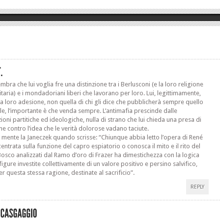
bra che lui voglia fre una distinzione tra i Berlusconi (e la loro religione
itaria) e i mondadoriani liberi che lavorano per loro. Lui, legittimamente,
la loro adesione, non quella di chi gli dice che pubblicherà sempre quello
le, l’importante è che venda sempre. L’antimafia prescinde dalle
ioni partitiche ed ideologiche, nulla di strano che lui chieda una presa di
ne contro l’idea che le verità dolorose vadano taciute.
n mente la Janeczek quando scrisse: “Chiunque abbia letto l’opera di René
entrata sulla funzione del capro espiatorio o conosca il mito e il rito del
Bosco analizzati dal Ramo d’oro di Frazer ha dimestichezza con la logica
figure investite collettivamente di un valore positivo e persino salvifico,
er questa stessa ragione, destinate al sacrificio”.
REPLY