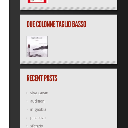
viva cavan
audition
in gabbia
pazienza
silenzio