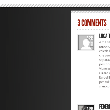
A me sem
pubblic
chiede 
che vuo
separaz
posizio
Viene i
Girard c
Re del 
per cui 
siano p