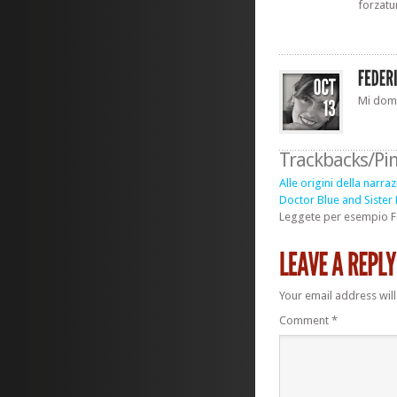
forzatu
Mi doma
Trackbacks/Pi
Alle origini della nar
Doctor Blue and Sister 
Leggete per esempio Fe
Your email address will
Comment
*