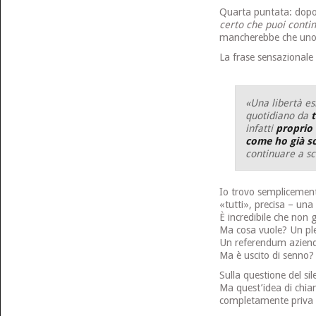
Quarta puntata: dopo c
certo che puoi contin
mancherebbe che uno s
La frase sensazionale
«Una libertà esi
quotidiano da
t
infatti
proprio 
come ho già sc
continuare a sc
Io trovo semplicement
«tutti», precisa – una 
È incredibile che non g
Ma cosa vuole? Un ple
Un referendum azien
Ma è uscito di senno?
Sulla questione del si
Ma quest’idea di chia
completamente priva di