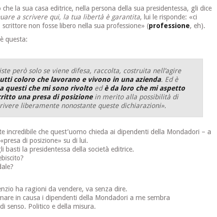
he la sua casa editrice, nella persona della sua presidentessa, gli dice
uare a scrivere qui, la tua libertà è garantita
, lui le risponde: «ci
crittore non fosse libero nella sua professione» (
professione
, eh).
 è questa:
ste però solo se viene difesa, raccolta, costruita nell’agire
utti coloro che lavorano e vivono in una azienda
. Ed è
a questi che mi sono rivolto
ed
è da loro che mi aspetto
ritto una presa di posizione
in merito alla possibilità di
rivere liberamente nonostante queste dichiarazioni».
e incredibile che quest’uomo chieda ai dipendenti della Mondadori – a
«presa di posizione» su di lui.
li basti la presidentessa della società editrice.
biscito?
dale?
lenzio ha ragioni da vendere, va senza dire.
mare in causa i dipendenti della Mondadori a me sembra
 senso. Politico e della misura.