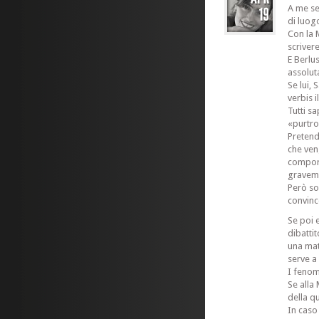
A me se
di luog
Con la 
scriver
E Berlu
assolut
Se lui,
verbis 
Tutti s
«purtro
Pretend
che ven
compor
graveme
Però so
convinc
Se poi 
dibatti
una mat
serve a
I fenom
Se alla
della qu
In caso 