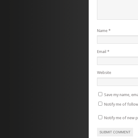
Name
*
Email
*
Website
Save my name, emai
Notify me of follo
Notify me of new p