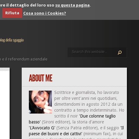
re il dettaglio del loro uso
su questa pagina
.
Rifiuta
Cosa sono i Cookies?
 e il referendum aziendale
Scrittrice e giornalista, ho lavorato
per oltre vent'anni nei quotidiani,
dimettendomi in agosto 2012 da un
contratto a tempo indeterminato. Ho
scritto il noir
'Due colonne taglio
basso'
(Sironi editore), la storia d'amore
'L'Avvocato G'
(Senza Patria editore), e il saggio
'Il
paese dei buoni e dei cattivi'
(minimum fax), in cui