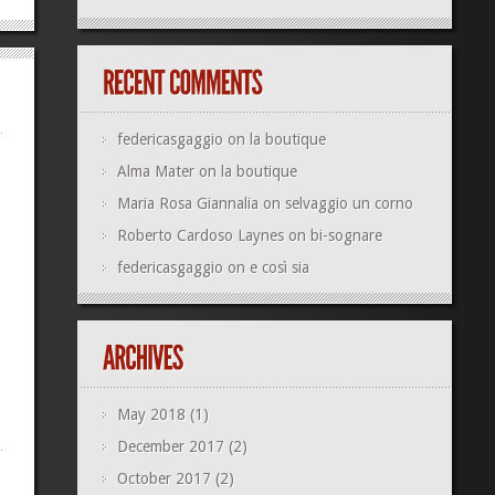
federicasgaggio
on
la boutique
Alma Mater
on
la boutique
Maria Rosa Giannalia
on
selvaggio un corno
Roberto Cardoso Laynes
on
bi-sognare
federicasgaggio
on
e così sia
May 2018
(1)
December 2017
(2)
October 2017
(2)