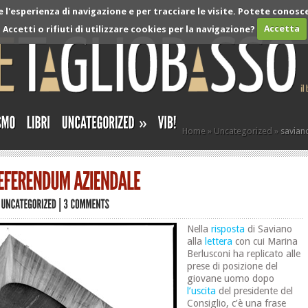
l'esperienza di navigazione e per tracciare le visite. Potete conosce
Accetti o rifiuti di utilizzare cookies per la navigazione?
Accetta
»
Home
»
Uncategorized
»
saviano
Nella
risposta
di Saviano
alla
lettera
con cui Marina
Berlusconi ha replicato alle
prese di posizione del
giovane uomo dopo
l’uscita
del presidente del
Consiglio, c’è una frase