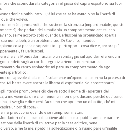
mbra che scomodare la categoria religiosa del capro espiatorio sia fuor
o.
Mondadori ha pubblicato lui; è lui che sa se ha avuto o no la libertà di
e quel che voleva.
sconi non è la prima volta che sostiene la stronzata (imperdonabile, questo
amente sì) che parlare della mafia sia un comportamento antiitaliano.
 Saviano, se n’è accorto solo quando Berlusconi ha pronunciato apertis
il suo nome, beh, è un problema suo. Di Saviano, intendo.
appiamo cosa pensa e soprattutto – purtroppo – cosa dice e, ancora più
ppamente», fa Berlusconi.
ere che alla Mondadori facciano un sondaggio sul tipo dei referendum
gono indetti sugli accordi integrativi aziendali non mi pare un
tamento da capro espiatorio: mi pare un comportamento da ego
nte ipertrofico.
no consapevole che la mia è solamente un’opinione, e non ho la pretesa di
ere. Mi basta avere ancora la libertà di esprimerla. So accontentarmi.
egli intende promuovere ciò che va sotto il nome di «apertura del
to», a me viene da dire che i fenomeni non si producono perché qualcuno,
tina, si sveglia e dice «ehi, facciamo che apriamo un dibattito, ché mi
 capire un po’ di cose?».
eni si producono quando e se i tempi son maturi.
 Mondadori c’è qualcuno che ritiene abbia senso pubblicamente parlare
estione della libertà di chi scrive per la casa editrice, bene.
diverso, a me (a me, ripeto) la sollecitazione di Saviano pare un’inutile