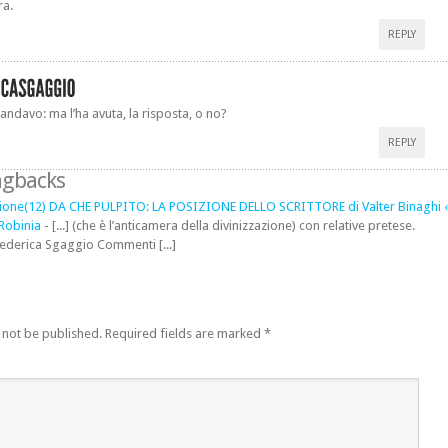
ra.
REPLY
ndavo: ma l’ha avuta, la risposta, o no?
REPLY
ngbacks
razione(12) DA CHE PULPITO: LA POSIZIONE DELLO SCRITTORE di Valter Binaghi 
Robinia
- [...] (che è l’anticamera della divinizzazione) con relative pretese.
derica Sgaggio Commenti [...]
 not be published.
Required fields are marked
*