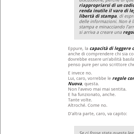
riappropriarsi di un codi
renda inutile il varo di le
libertà di stampa
, di espr
delle informazioni. Non è l
stampa e minacciando l’arre
si arriva a creare una
regol
Eppure, la
capacità di leggere 
anche di comprendere chi sia colu
dovrebbe essere un’abilità basila
penso pure per uno scrittore che
E invece no.
Lui, caro, vorrebbe le
regole co
Nuova
, questa.
Non l’avevo mai mai sentita.
E ha funzionato, anche.
Tante volte.
Altroché. Come no.
D’altra parte, caro, va capito:
Se ci fosse stata questa le