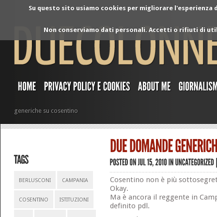
Su questo sito usiamo cookies per migliorare l'esperienza di
Non conserviamo dati personali. Accetti o rifiuti di ut
generiche su cosentino
Cosentino non è più sottosegret
BERLUSCONI
CAMPANIA
Okay.
Ma è ancora il reggente in Camp
COSENTINO
ISTITUZIONI
definito pdl.