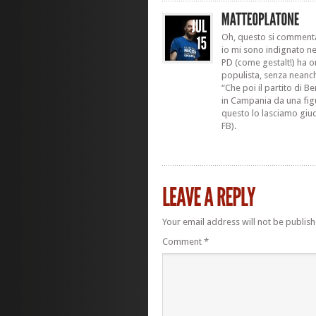
Oh, questo si commenta
io mi sono indignato nel
PD (come gestalt!) ha o
populista, senza neanch
“Che poi il partito di B
in Campania da una fig
questo lo lasciamo giudi
FB).
Your email address will not be publish
Comment
*