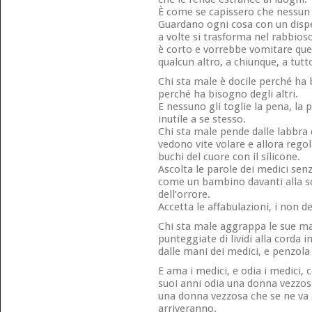
È come se capissero che nessun 
Guardano ogni cosa con un disp
a volte si trasforma nel rabbioso
è corto e vorrebbe vomitare que
qualcun altro, a chiunque, a tutt
Chi sta male è docile perché ha b
perché ha bisogno degli altri.
E nessuno gli toglie la pena, la p
inutile a se stesso.
Chi sta male pende dalle labbra 
vedono vite volare e allora regol
buchi del cuore con il silicone.
Ascolta le parole dei medici senz
come un bambino davanti alla sc
dell’orrore.
Accetta le affabulazioni, i non de
Chi sta male aggrappa le sue m
punteggiate di lividi alla corda i
dalle mani dei medici, e penzola
E ama i medici, e odia i medici,
suoi anni odia una donna vezzos
una donna vezzosa che se ne va a
arriveranno.