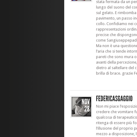
stata fermata da un pe
lungo del suono del co
sul gelato. E rimbomba 
pavimento, un passo indi
collo. Confidiamo nei co
rappresentazioni ordina
precise che dispongono
come Sangiuseppepadref
Ma non è una questione 
l’aria che si tende int
pareti che sono mura o 
avanti della percezione
dietro al saltellare del
brilla di brace. grazie F
Non mi piace l’esposizi
credere che vomitare fu
qualcosa di terapeutico
ritenga di essere più fo
l’illusione del proprio 
mezzo a disposizione, le