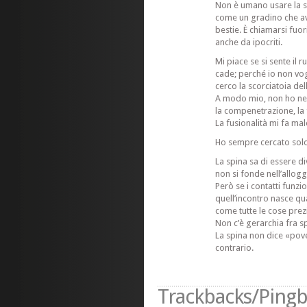
Non è umano usare la sc
come un gradino che avv
bestie. È chiamarsi fuo
anche da ipocriti.
Mi piace se si sente il 
cade; perché io non vo
cerco la scorciatoia del
A modo mio, non ho ne
la compenetrazione, la 
La fusionalità mi fa mal
Ho sempre cercato solo 
La spina sa di essere di
non si fonde nell’allog
Però se i contatti funzi
quell’incontro nasce q
come tutte le cose prezi
Non c’è gerarchia fra s
La spina non dice «pove
contrario.
Trackbacks/Pingb