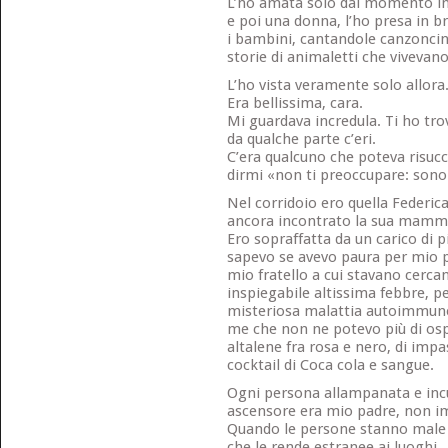
L’ho amata solo dal momento in 
e poi una donna, l’ho presa in br
i bambini, cantandole canzonci
storie di animaletti che vivevano 
L’ho vista veramente solo allora
Era bellissima, cara.
Mi guardava incredula. Ti ho trov
da qualche parte c’eri.
C’era qualcuno che poteva risucc
dirmi «non ti preoccupare: sono 
Nel corridoio ero quella Federica
ancora incontrato la sua mam
Ero sopraffatta da un carico di 
sapevo se avevo paura per mio p
mio fratello a cui stavano cerca
inspiegabile altissima febbre, p
misteriosa malattia autoimmune 
me che non ne potevo più di osped
altalene fra rosa e nero, di impa
cocktail di Coca cola e sangue.
Ogni persona allampanata e incu
ascensore era mio padre, non i
Quando le persone stanno male 
che le rende estranee ai luoghi.