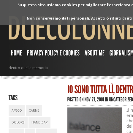
Su questo sito usiamo cookies per migliorare l'esperienza di
Non conserviamo dati personali. Accetti o rifiuti di ut
dentro quella memoria
Il 
AMICO
CARNE
era
ch
DOLORE
HANDICAP
del
con