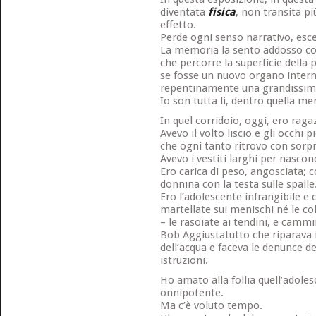
diventata
fisica
, non transita pi
effetto.
Perde ogni senso narrativo, esce 
La memoria la sento addosso c
che percorre la superficie della 
se fosse un nuovo organo interno
repentinamente una grandissima
Io son tutta lì, dentro quella m
In quel corridoio, oggi, ero raga
Avevo il volto liscio e gli occhi 
che ogni tanto ritrovo con sorpr
Avevo i vestiti larghi per nasco
Ero carica di peso, angosciata; 
donnina con la testa sulle spalle
Ero l’adolescente infrangibile e 
martellate sui menischi né le co
– le rasoiate ai tendini, e ca
Bob Aggiustatutto che riparava i 
dell’acqua e faceva le denunce de
istruzioni.
Ho amato alla follia quell’adole
onnipotente.
Ma c’è voluto tempo.