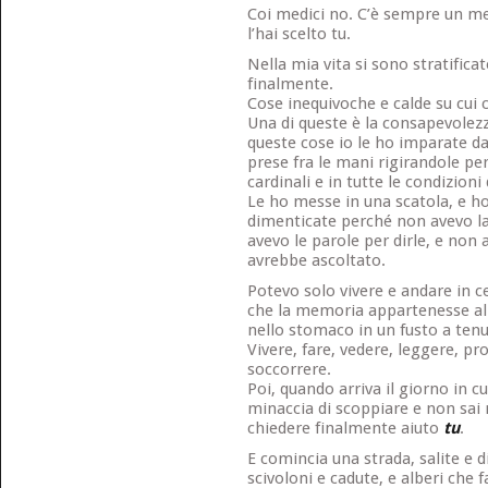
Coi medici no. C’è sempre un me
l’hai scelto tu.
Nella mia vita si sono stratifica
finalmente.
Cose inequivoche e calde su cui c
Una di queste è la consapevolez
queste cose io le ho imparate da 
prese fra le mani rigirandole per
cardinali e in tutte le condizioni 
Le ho messe in una scatola, e ho
dimenticate perché non avevo la 
avevo le parole per dirle, e non
avrebbe ascoltato.
Potevo solo vivere e andare in c
che la memoria appartenesse al 
nello stomaco in un fusto a ten
Vivere, fare, vedere, leggere, pro
soccorrere.
Poi, quando arriva il giorno in c
minaccia di scoppiare e non sai
chiedere finalmente aiuto
tu
.
E comincia una strada, salite e di
scivoloni e cadute, e alberi che