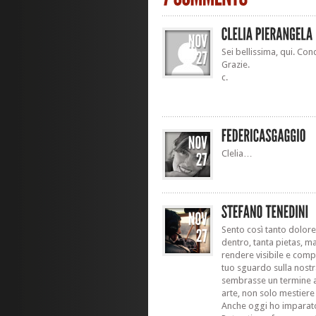
Sei bellissima, qui. Con
Grazie.
c.
Clelia…
Sento così tanto dolore
dentro, tanta pietas, m
rendere visibile e compre
tuo sguardo sulla nost
sembrasse un termine a
arte, non solo mestiere
Anche oggi ho imparato 