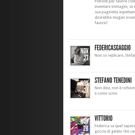
Potresti per favore cont
inventare immagini, se 
sua paginetta aspettan
dovrebbe magari esser
favore?
Non so replicare, Stefa
Non devi, non è richie
e come scrivi.
Federica sa quel sapere 
goccia di gelato che cad