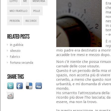
LUTTO
ME
MEMORIA
Era
che
MIO FRATELLO
PELLE
man
non
nes
PERDITA
RICORDI
in 
te
– e
È r
in gabbia
re
mio padre era destinato a morire
silenzio
accadde tre mesi e mezzo dopo. 
Fabrics
Non c’è niente che possa rimuo
fortuna secunda
carnale delle cose vissute.
Questo è un periodo della mia vi
spazio, non accetta più di viver
cervello, a meno che questo non 
urbanità, e mi domanda di viver
mondo.
Ho smarrito l’attrezzatura della
ricordo più dove l’ho lasciata; d
essere, ma non la trovo.
In questa esposizione, in questa