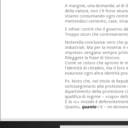
A margine, una domanda: al di là 
della natura, non c’è forse alcun
stiamo consumando ogni centi
mettendoci cemento, case, strad
E infine: com’è che il governo dà
Troppo sicuri che continueranno 
Noterella conclusiva: vero che pa
industriali. Ma per la miseria: è
imprese» vengano sempre prima 
Rileggete la frase di Vescovi.
Come se coloro che aprono le i
l’identità di cittadini, ma il lor
esaurisse ogni altra identità poss
Ps. Noto che, nel titolo di Repu
sottosegretario alla protezione c
dipartimento della protezione ci
qualifica di regime – «capo» dell
E la «c» iniziale è deferentemen
Quanto,
quanto
c’è – mi domand