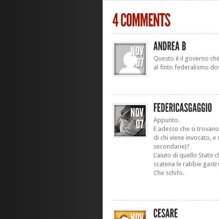
Questo è il governo ch
al finto federalismo do
Appunto.
E adesso che si trovano 
di chi viene invocato, 
secondarie)?
L’aiuto di quello Stato 
scatena le rabbie gastro
Che schifo.