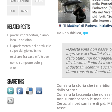
LAMENTAZIONI
NORD
SUD
TASSE
Da Repubblica,
qui
.
poveri imprenditori, diamo
loro un soldino
il «parlamento del nord» e le
«Questa volta non passa. Se
colpe del giornalismo
imprese e ai cittadini vicen
oscillare fra casa e l’altrove
dello Stato, noi non pagher
dichiarato a Radio 24 il vic
non si rompono solo gli
industriali vicentini, Lucia
argini
danni causati in Veneto da
Com’era la storia che i meridio
dallo Stato?
Com’era la faccenda che non san
non si rimboccano le maniche?
Certo: al nord san fare di più. M
tasse.