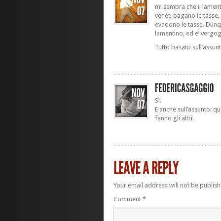
mi sembra che il lamento
veneti pagano le tasse, 
evadono le tasse. Dunque
lamentino, ed e’ vergog
Tutto basato sull’assunt
Sì.
E anche sull’assunto: qu
fanno gli altri.
Your email address will not be publish
Comment
*