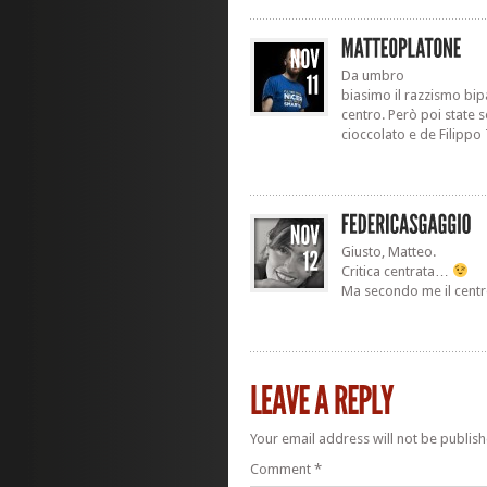
Da umbro
biasimo il razzismo bip
centro. Però poi state
cioccolato e de Filippo 
Giusto, Matteo.
Critica centrata…
Ma secondo me il centro
Your email address will not be publish
Comment
*