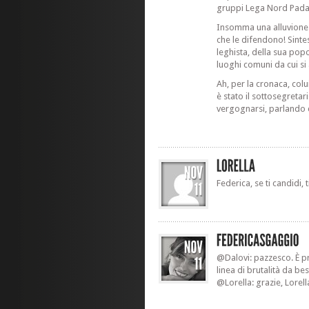
gruppi Lega Nord Padan
Insomma una alluvione c
che le difendono! Sinte
leghista, della sua popol
luoghi comuni da cui si
Ah, per la cronaca, colui
è stato il sottosegretar
vergognarsi, parlando 
Federica, se ti candidi, ti
@Dalovi: pazzesco. È pr
linea di brutalità da bes
@Lorella: grazie, Lore