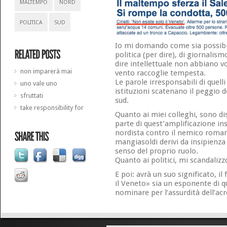
MALTEMPO
NORD
POLITICA
SUD
Io mi domando come sia possibile
politica (per dire), di giornalis
dire intellettuale non abbiano v
non imparerà mai
vento raccoglie tempesta.
Le parole irresponsabili di quell
uno vale uno
istituzioni scatenano il peggio de
sfruttati
sud.
take responsibility for
Quanto ai miei colleghi, sono d
parte di quest’amplificazione i
nordista contro il nemico roman
mangiasoldi derivi da insipienza
senso del proprio ruolo.
Quanto ai politici, mi scandalizz
E poi: avrà un suo significato, il
il Veneto» sia un esponente di qu
nominare per l’assurdità dell’ac