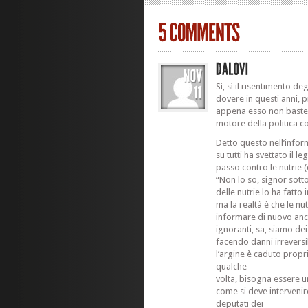
Sì, sì il risentimento de
dovere in questi anni, 
appena esso non baster
motore della politica 
Detto questo nell’inform
su tutti ha svettato il l
passo contro le nutrie 
“Non lo so, signor sott
delle nutrie lo ha fatto 
ma la realtà è che le nut
informare di nuovo anch
ignoranti, sa, siamo de
facendo danni irreversibi
l’argine è caduto proprio
qualche
volta, bisogna essere u
come si deve intervenire
deputati dei