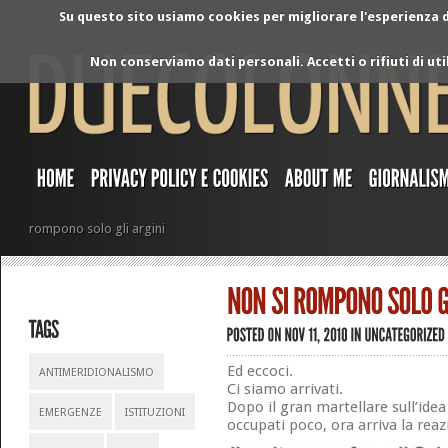
Su questo sito usiamo cookies per migliorare l'esperienza di
Non conserviamo dati personali. Accetti o rifiuti di ut
rompono solo gli argini
Ed eccoci.
ANTIMERIDIONALISMO
Ci siamo arrivati.
Dopo il gran martellare sull’idea
EMERGENZE
ISTITUZIONI
occupati poco, ora arriva la reaz