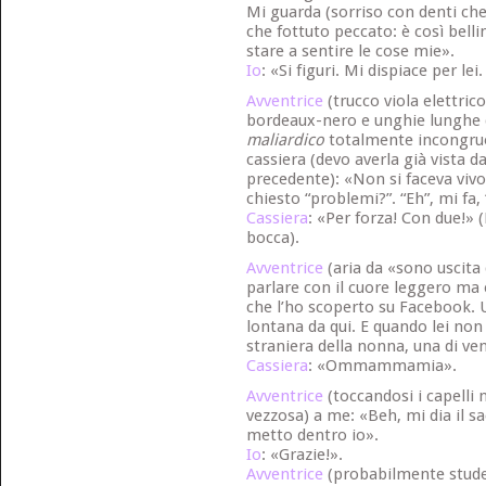
Mi guarda (sorriso con denti che
che fottuto peccato: è così bellin
stare a sentire le cose mie».
Io
: «Si figuri. Mi dispiace per lei
Avventrice
(trucco viola elettric
bordeaux-nero e unghie lunghe 
maliardico
totalmente incongruo 
cassiera (devo averla già vista d
precedente): «Non si faceva vivo
chiesto “problemi?”. “Eh”, mi fa,
Cassiera
: «Per forza! Con due!» (
bocca).
Avventrice
(aria da «sono uscita
parlare con il cuore leggero ma 
che l’ho scoperto su Facebook. Un
lontana da qui. E quando lei non 
straniera della nonna, una di ve
Cassiera
: «Ommammamia».
Avventrice
(toccandosi i capelli 
vezzosa) a me: «Beh, mi dia il sa
metto dentro io».
Io
: «Grazie!».
Avventrice
(probabilmente studen