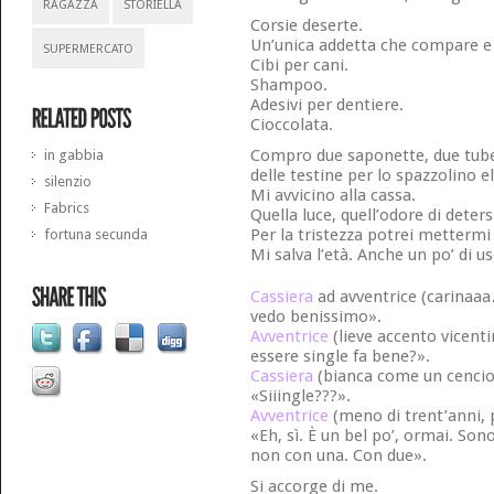
RAGAZZA
STORIELLA
Corsie deserte.
Un’unica addetta che compare 
SUPERMERCATO
Cibi per cani.
Shampoo.
Adesivi per dentiere.
Cioccolata.
Compro due saponette, due tubet
in gabbia
delle testine per lo spazzolino el
silenzio
Mi avvicino alla cassa.
Fabrics
Quella luce, quell’odore di deter
Per la tristezza potrei mettermi 
fortuna secunda
Mi salva l’età. Anche un po’ di 
Cassiera
ad avventrice (carinaaa
vedo benissimo».
Avventrice
(lieve accento vicent
essere single fa bene?».
Cassiera
(bianca come un cencio, 
«Siiingle???».
Avventrice
(meno di trent’anni, 
«Eh, sì. È un bel po’, ormai. Son
non con una. Con due».
Si accorge di me.