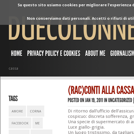
Su questo sito usiamo cookies per migliorare l'esperienza di
Non conserviamo dati personali. Accetti o rifiuti di ut
cassa
Di ritorno dall’ufficio dell’assi
AMORE
CORNA
cospicuo: discreta sofferenza, g
Una specie di supermercato di art
FACEBOOK
ME
Luce giallo-grigia.
Un luogo tristissimo, da tagliars