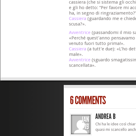
cassiera (che si sistema gli occh
e gli ho detto: “Per favore mi ac
ha, in segno di ringraziamento?
Cassiera
(guardando me e chie
scusa?».
Avventrice
(passandomi il mio sa
«Perché quest’anno pensavamo d
venuto fuori tutto prima!».
Cassiera
(a tutt’e due): «L’ho de
male».
Avventrice
(sguardo smagatissim
scancellata».
Chi ha le idee così chia
quasi mi scancello anch’