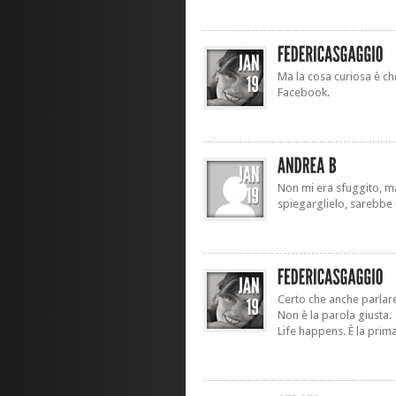
Ma la cosa curiosa è ch
Facebook.
Non mi era sfuggito, m
spiegarglielo, sarebbe 
Certo che anche parlar
Non è la parola giusta.
Life happens. È la prim