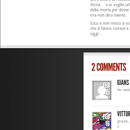
feccia… e io voglio ur
della morte per dover 
ma non dico niente.
Esco e non riesco a s
che ti fanno cornice e
oggi…
Ho sent
grazie..
v