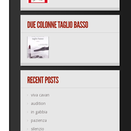
viva cavan
audition
in gabbia
pazienza
silenzio