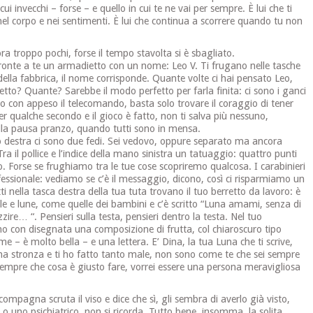
ui invecchi – forse – e quello in cui te ne vai per sempre. È lui che ti
el corpo e nei sentimenti. È lui che continua a scorrere quando tu non
 troppo pochi, forse il tempo stavolta si è sbagliato.
ronte a te un armadietto con un nome: Leo V. Ti frugano nelle tasche
 della fabbrica, il nome corrisponde. Quante volte ci hai pensato Leo,
tto? Quante? Sarebbe il modo perfetto per farla finita: ci sono i ganci
 filo con appeso il telecomando, basta solo trovare il coraggio di tener
r qualche secondo e il gioco è fatto, non ti salva più nessuno,
 alla pausa pranzo, quando tutti sono in mensa.
o destra ci sono due fedi. Sei vedovo, oppure separato ma ancora
a il pollice e l’indice della mano sinistra un tatuaggio: quattro punti
. Forse se frughiamo tra le tue cose scopriremo qualcosa. I carabinieri
essionale: vediamo se c’è il messaggio, dicono, così ci risparmiamo un
tti nella tasca destra della tua tuta trovano il tuo berretto da lavoro: è
elle e lune, come quelle dei bambini e c’è scritto “Luna amami, senza di
ire… “. Pensieri sulla testa, pensieri dentro la testa. Nel tuo
ino con disegnata una composizione di frutta, col chiaroscuro tipo
me – è molto bella – e una lettera. E’ Dina, la tua Luna che ti scrive,
una stronza e ti ho fatto tanto male, non sono come te che sei sempre
 sempre che cosa è giusto fare, vorrei essere una persona meravigliosa
compagna scruta il viso e dice che sì, gli sembra di averlo già visto,
 o uno psichiatrico, non si ricorda. Tutto bene, insomma, la solita