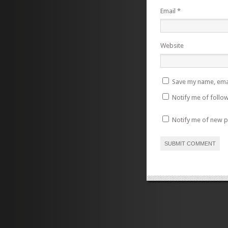
Email
*
Website
Save my name, emai
Notify me of follo
Notify me of new p