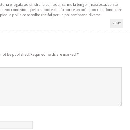
storia è legata ad un strana coincidenza. me la tengo lì, nascosta. con te
a e voi condivido quello stupore che fa aprire un po’ la bocca e dondolare
 piedi e poi le cose solite che fai per un po’ sembrano diverse.
REPLY
 not be published.
Required fields are marked
*