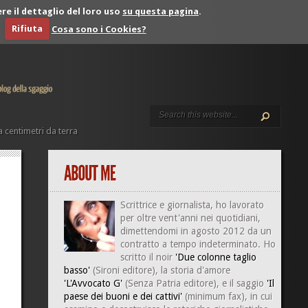
re il dettaglio del loro uso
su questa pagina
.
Rifiuta
Cosa sono i Cookies?
a centimetri da terra
Scrittrice e giornalista, ho lavorato
per oltre vent'anni nei quotidiani,
dimettendomi in agosto 2012 da un
contratto a tempo indeterminato. Ho
scritto il noir
'Due colonne taglio
basso'
(Sironi editore), la storia d'amore
'L'Avvocato G'
(Senza Patria editore), e il saggio
'Il
paese dei buoni e dei cattivi'
(minimum fax), in cui