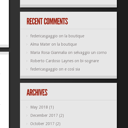
federicasgaggio
on
la boutique
Alma Mater
on
la boutique
Maria Rosa Giannalia
on
selvaggio un corno
Roberto Cardoso Laynes
on
bi-sognare
federicasgaggio
on
e così sia
May 2018
(1)
December 2017
(2)
October 2017
(2)