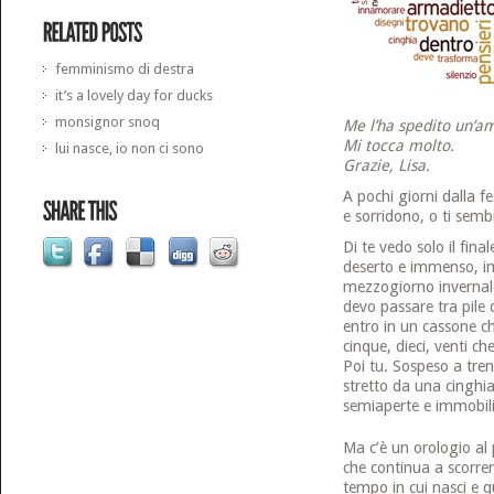
femminismo di destra
it’s a lovely day for ducks
monsignor snoq
Me l’ha spedito un’am
Mi tocca molto.
lui nasce, io non ci sono
Grazie, Lisa.
A pochi giorni dalla 
e sorridono, o ti sembr
Di te vedo solo il fin
deserto e immenso, imm
mezzogiorno invernale,
devo passare tra pile d
entro in un cassone ch
cinque, dieci, venti c
Poi tu. Sospeso a trent
stretto da una cinghia 
semiaperte e immobili
Ma c’è un orologio al 
che continua a scorrer
tempo in cui nasci e qu