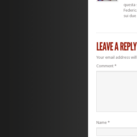
questa 
Federic
sui due
Your email address will
Comment
*
Name
*