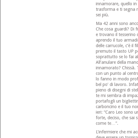
innamorare, quello in c
trasforma e ti segna n
sei più.
Ma 42 anni sono ancora
Che cosa guardi? Di f
e trovano il tesserino
aprendo il tuo armadie
delle carrucole, c’è il
premuto il tasto UP pe
soprattutto se lo fai
All’anulare della man
innamorato? Chissà. Tr
con un punto al centro
lo fanno in modo prof
bel po’ di lavoro. Infa
pieno di disegni di st
te mi sembra di impazz
portafogli un bigliett
carboncino e il tuo no
ieri: “Caro Leo sono 
forte, deciso, che sai
come te…”.
L’infermiere che mi ac
deve essere un tossico