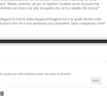
lare: “Basta, smettila, un po’ di rispetto! Quanta cazzo di paura hai
mettere un muro così alto tra quello che sei tu e quello che era lui?”,
collegare la mente dalla doppia immagine tua e di quelle donne nude
 il porno non mi è mai sembrato così straziante, falso e disperato come
ito qualcosa sulla schiena, credo sia stato un brivido.
REPLY