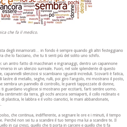
ica che fa il medico.
festa degli innamorati… in fondo è sempre quando gli altri festeggiano
a che lo facciano, che tu ti senti più del solito uno schifo.
ale: un antro fatto di macchinari e ingranaggi, dentro un capannone
erso in un silenzio surreale. Fuori, nel sole splendente di questo
 capannelli silenziosi si scambiano sguardi increduli. Scovarti è fatica,
i lastre di metallo, seghe, rulli, poi giro l’angolo, mi mostrano il posto,
e sembra un pannello di controllo, le pareti tappezzate di donne,
he ti guardano vogliose si mostrano per eccitarti, farti sentire uomo.
a centimetri da terra, gli occhi ancora semiaperti, il collo reclinato e
di plastica, le labbra e il volto cianotici, le mani abbandonate,
.
polso, che continua, indifferente, a segnare le ore e i minuti, il tempo
e. Perché non sei tu a scandire il tuo tempo ma lui a scandire te. Il
ello in cui cresci, quello che ti porta in carcere e quello che ti fa