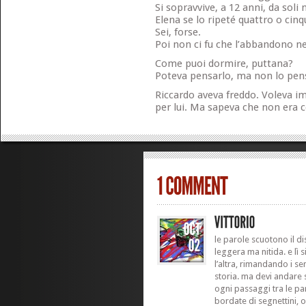
Si sopravvive, a 12 anni, da soli 
Elena se lo ripeté quattro o cinq
Sei, forse.
Poi non ci fu che l’abbandono n
Come puoi dormire, puttana?
Poteva pensarlo, ma non lo pen
Riccardo aveva freddo. Voleva i
per lui. Ma sapeva che non era c
le parole scuotono il di
leggera ma nitida. e lì 
l’altra, rimandando i se
storia. ma devi andare s
ogni passaggi tra le par
bordate di segnettini, 