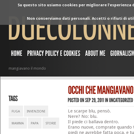
Su questo sito usiamo cookies per migliorare l'esperienza di
Non conserviamo dati personali. Accetti o rifiuti di ut
mangiavano il mondo
Le scarpe blu, pensò.
FUGA
INVENZIONI
Nere? No: blu.
Il piede ci ballava dentro.
MAMMA
PAPA
STORIE
Erano nuove, comprate quando tu
piedi ne avrebbe fatta poca, e tu