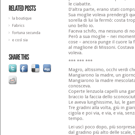
le ciabatte.
D’altra parte, erano stati compr
Sua moglie voleva prendergli que
la boutique
sorella di lui la fermò: costa tro
uno bello io.
Fabrics
Faceva schifo, ma nessuno di noi 
fortuna secunda
Però a sua moglie – nei momenti 
e così sia
cose – ancora punge il cuore la f
al maglione di Missoni. Costava 
voleva.
*** *** ***
Magro, altissimo, occhi verdi c
Mangiarono la madre, un giorno
Mangiarono la madre mescolata 
conosceva.
Coperte lenzuola capelli una ga
braccio la faccia dello sconosci
Le aveva lunghissime, lui, le ga
Tre gradini alla volta, giù in gia
cigola e poi via, e via, e via, s
tempo.
Lei uscì poco dopo, più sorpres
dal gradino più alto delle scale,