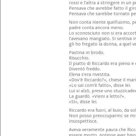
rossi e l’altra a stringere in un 
Pensava che avrebbe fatto il giro
Pensava che sarebbe tornato pe
Non conta niente quell’uomo, pe
padre conta ancora meno.
Lo sconosciuto non si era accort
l’avevano mangiato. Si sentiva in
gli ho fregato la donna, a quel 
Pastina in brodo.
Risucchio.
Il piatto di Riccardo era pieno e
Diventò freddo.
Elena s’era rivestita.
«Dov’è Riccardo?», chiese il mari
«Lo sai com’è fatto», disse lei.
Lui si alzò, prese uno stuzzicadent
La guardò. «Vieni a letto?».
«Sì», disse lei.
Riccardo era fuori, al buio, da so
Non posso preoccuparmi: se mi a
insospettisce.
Aveva veramente paura che Ricca
essere morto, potesse aver biso