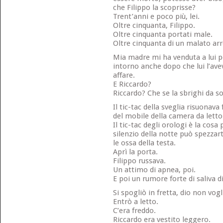
che Filippo la scoprisse?
Trent’anni e poco più, lei.
Oltre cinquanta, Filippo.
Oltre cinquanta portati male.
Oltre cinquanta di un malato ar
Mia madre mi ha venduta a lui p
intorno anche dopo che lui l’avev
affare.
E Riccardo?
Riccardo? Che se la sbrighi da so
Il tic-tac della sveglia risuona
del mobile della camera da letto
Il tic-tac degli orologi è la cosa
silenzio della notte può spezzart
le ossa della testa.
Aprì la porta.
Filippo russava.
Un attimo di apnea, poi.
E poi un rumore forte di saliva 
Si spogliò in fretta, dio non vogli
Entrò a letto.
C’era freddo.
Riccardo era vestito leggero.