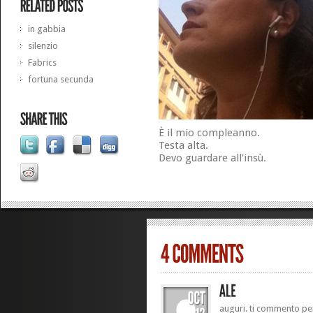
in gabbia
silenzio
Fabrics
fortuna secunda
È il mio compleanno.
Testa alta.
Devo guardare all’insù.
auguri. ti commento per 