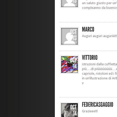
un saluto giusto per u
compleanno da buenos 
Auguri auguri auguriiii!!
istruzioni dalla cuffie
più….di piùùùùùùùù….ecc
capriole, rotoloni ed i f
in un’illustrazione di A
v
Grazieee!!!