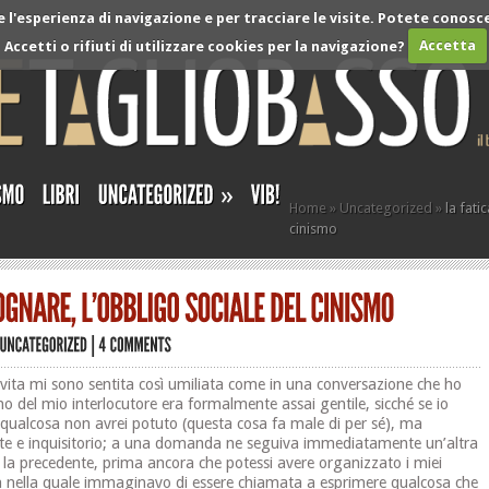
l'esperienza di navigazione e per tracciare le visite. Potete conosce
Accetti o rifiuti di utilizzare cookies per la navigazione?
Accetta
»
Home
»
Uncategorized
»
la fati
cinismo
 vita mi sono sentita così umiliata come in una conversazione che ho
ono del mio interlocutore era formalmente assai gentile, sicché se io
e qualcosa non avrei potuto (questa cosa fa male di per sé), ma
ante e inquisitorio; a una domanda ne seguiva immediatamente un’altra
n la precedente, prima ancora che potessi avere organizzato i miei
sta nella quale immaginavo di essere chiamata a esprimere qualcosa che