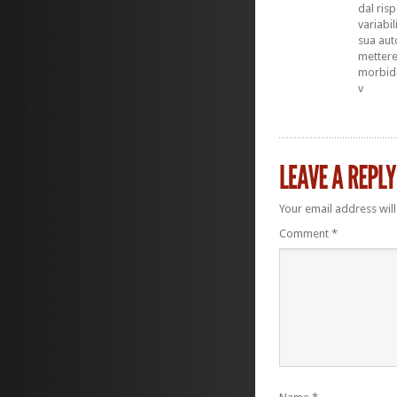
dal risp
variabi
sua aut
mettere
morbide
v
Your email address will
Comment
*