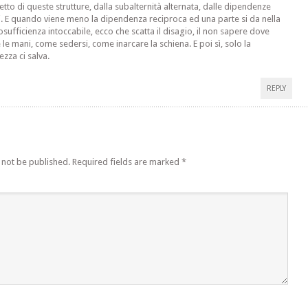
etto di queste strutture, dalla subalternità alternata, dalle dipendenze
li. E quando viene meno la dipendenza reciproca ed una parte si da nella
osufficienza intoccabile, ecco che scatta il disagio, il non sapere dove
 le mani, come sedersi, come inarcare la schiena. E poi sì, solo la
zza ci salva.
REPLY
 not be published.
Required fields are marked
*