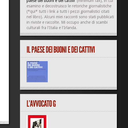
paese dei buoni e dei cattivi'
(minimum fax), in cui
esamino e decostruisco le retoriche giornalistiche
(
*qui*
tutti i link a tutti i pezzi giornalistici citati
nel libro). Alcuni miei racconti sono stati pubblicati
in riviste e raccolte. Mi occupo anche di
scambi
culturali
fra l'Italia e l'Irlanda.