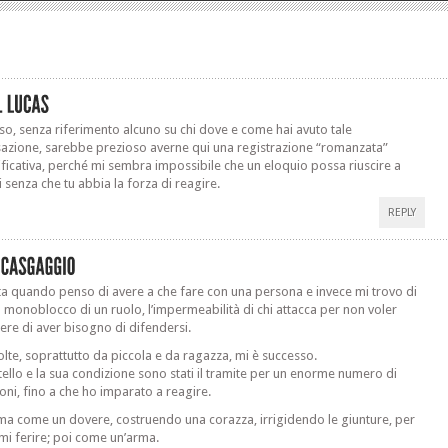
so, senza riferimento alcuno su chi dove e come hai avuto tale
azione, sarebbe prezioso averne qui una registrazione “romanzata”
ficativa, perché mi sembra impossibile che un eloquio possa riuscire a
i senza che tu abbia la forza di reagire.
REPLY
ta quando penso di avere a che fare con una persona e invece mi trovo di
il monoblocco di un ruolo, l’impermeabilità di chi attacca per non voler
re di aver bisogno di difendersi.
olte, soprattutto da piccola e da ragazza, mi è successo.
tello e la sua condizione sono stati il tramite per un enorme numero di
ioni, fino a che ho imparato a reagire.
a come un dovere, costruendo una corazza, irrigidendo le giunture, per
mi ferire; poi come un’arma.