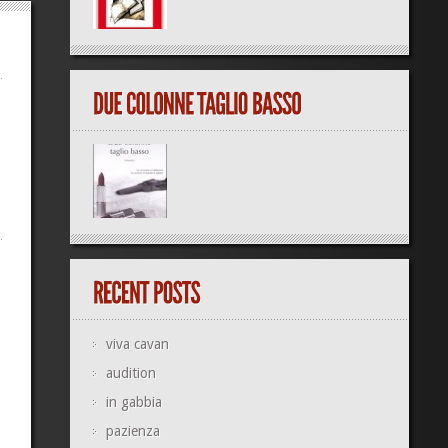
viva cavan
audition
in gabbia
pazienza