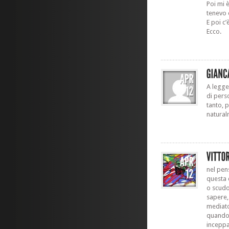
Poi mi 
tenevo 
E poi c’
Ecco.
A legge
di pers
tanto, 
natural
nel pen
questa 
o scudo
sapere,
mediato.
quando q
inceppa