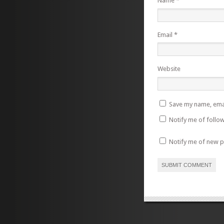
Name
*
Email
*
Website
Save my name, emai
Notify me of follo
Notify me of new p