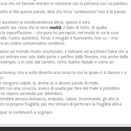
osa che mi facesse entrare in relazione con la persona con cui parlavo.
etto in fila queste parole, direi che forse “umiliazione” non è la parola
 accettare la condiscendenza altrui, questo è vero.
esto sia, resta che la vera
realtà
, il dato di fatto, di quella
 la sopraffazione – che pure ho percepito, nel modo in cui le cose
lle; l’unico autentico, forse; o magari è fuorviante, non so – ma
vare un codice comunicativo condiviso.
anno un mondo molto strutturato, e faticano ad accettare l’idea che a
 può entrare non solo dalle porte o perfino dalle finestre, ma anche dalle
r esempio, o in volo dal camino, come Babbo Natale o come un
a buona, ma a volte diventa una corazza con la quale ci si slancia e si
ri.
e vengono colpiti, sì, anche se si dicono parole di miele.
titi con una corazza, invece di usarla per fare del male si potrebbe
e ne stiamo servendo per difenderci.
erebbe ancora vicinanza, empatia, calore. Incontrando gli altri si
o la propria fragilità, più che tentare di perforare la fragilità altrui.
ue: io continuerò a sognare.