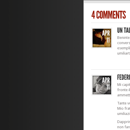
Beninte
convers
esempli
umiliart
Mi capi
fronte 
ammette
Tante v
Mio fra
umiliaz
Dapprim
non far