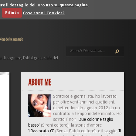
re il dettaglio del loro uso
su questa pagina
.
Rifiuta
Cosa sono i Cookies?
ca di sognare, l’obbligo sociale del
Scrittrice e giornalista, ho lavorato
per oltre vent'anni nei quotidiani,
dimettendomi in agosto 2012 da un
contratto a tempo indeterminato. Ho
scritto il noir
'Due colonne taglio
basso'
(Sironi editore), la storia d'amore
'L'Avvocato G'
(Senza Patria editore), e il saggio
'Il