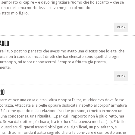
è sembrato di capire – e devo ringraziare l’uomo che ho accanto – che se
conto della mia morbidezza stavo meglio col mondo.
è stato mio figlio.
REPLY
re il tuo post ho pensato che avessimo avuto una discussione io e te, che
ona non ti conosco mica. I difetti che hai elencato sono quelli che ogni
purtroppo, mi tocca riconoscermi. Sempre a frittata già pronta,
mente.
REPLY
sare veloce una cosa dietro l’altra e sopra l’altra, mi chiedevo dove fosse
corazza. Attaccata alla pelle oppure dislocata, rispetto al corpo? armatura
? è come quando nella relazione fra due persone, ci metto in mezzo un
 una conoscenza, una ritualità,….per cui il rapporto non è più diretto, ma
 Se vai dal dottore, è chiaro, fra te e lui c’è la scienza medica (…). E’ bello
uesti scudi, questi transiti obbligati dei significati, un po’ saltano, si
no…E poi in fondo il patto segreto che ci fa convivere è composto anche