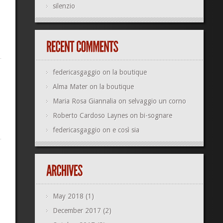
silenzio
federicasgaggio
on
la boutique
Alma Mater
on
la boutique
Maria Rosa Giannalia
on
selvaggio un corno
Roberto Cardoso Laynes
on
bi-sognare
federicasgaggio
on
e così sia
May 2018
(1)
December 2017
(2)