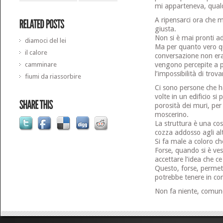
mi apparteneva, qualc
A ripensarci ora che m
giusta.
Non si è mai pronti ad
diamoci del lei
Ma per quanto vero qu
il calore
conversazione non era
camminare
vengono percepite a pe
l’impossibilità di tro
fiumi da riassorbire
Ci sono persone che h
volte in un edificio si
porosità dei muri, pe
moscerino.
La struttura è una cos
cozza addosso agli alt
Si fa male a coloro ch
Forse, quando si è ves
accettare l’idea che c
Questo, forse, permett
potrebbe tenere in cont
Non fa niente, comunq