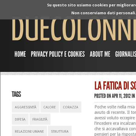
Su questo sito usiamo cookies per migliorare 
Non conserviamo dati personali. 
Poche volte nella mia
AGGRESSIVITÀ
CALORE
CORAZZA
avuto di recente. Il t
avessi voluto eccepir
DIFESA
FRAGILITÀ
l’incedere era incalz
che si accavallava co
RELAZIONI UMANE
STRUTTURA
pensieri per la rispo