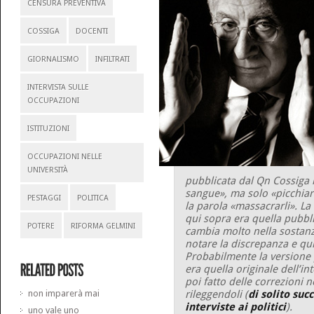
CENSURA PREVENTIVA
COSSIGA
DOCENTI
GIORNALISMO
INFILTRATI
INTERVISTA SULLE
OCCUPAZIONI
ISTITUZIONI
OCCUPAZIONI NELLE
UNIVERSITÀ
pubblicata dal Qn Cossiga n
sangue», ma solo «picchiar
PESTAGGI
POLITICA
la parola «massacrarli». La
qui sopra era quella pubbl
POTERE
RIFORMA GELMINI
cambia molto nella sostanz
notare la discrepanza e qui
Probabilmente la versione
era quella
originale
dell’int
poi fatto delle
correzioni
ne
rileggendoli (
di solito suc
non imparerà mai
interviste ai politici
).
uno vale uno