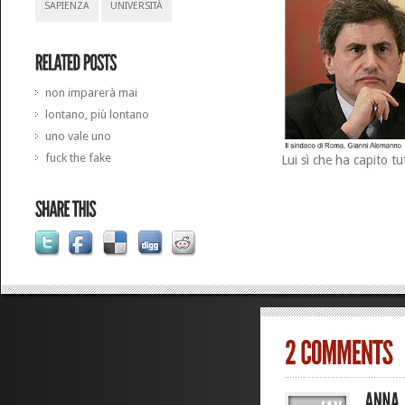
SAPIENZA
UNIVERSITÀ
non imparerà mai
lontano, più lontano
uno vale uno
fuck the fake
Lui sì che ha capito tu