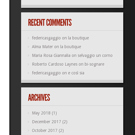
federicasgaggio
on
la boutique
Alma Mater
on
la boutique
Maria Rosa Giannalia
on
selvaggio un corno
Roberto Cardoso Laynes
on
bi-sognare
federicasgaggio
on
e così sia
May 2018
(1)
December 2017
(2)
October 2017
(2)