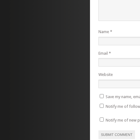
Name
*
Email
*
Website
Save my name, emai
Notify me of follo
Notify me of new p