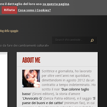
re il dettaglio del loro uso
su questa pagina
.
Rifiuta
Cosa sono i Cookies?
o da fare dei cambiamenti culturali»
Scrittrice e giornalista, ho lavorato
per oltre vent'anni nei quotidiani,
dimettendomi in agosto 2012 da un
contratto a tempo indeterminato. Ho
scritto il noir
'Due colonne taglio
basso'
(Sironi editore), la storia d'amore
'L'Avvocato G'
(Senza Patria editore), e il saggio
'Il
paese dei buoni e dei cattivi'
(minimum fax), in cui