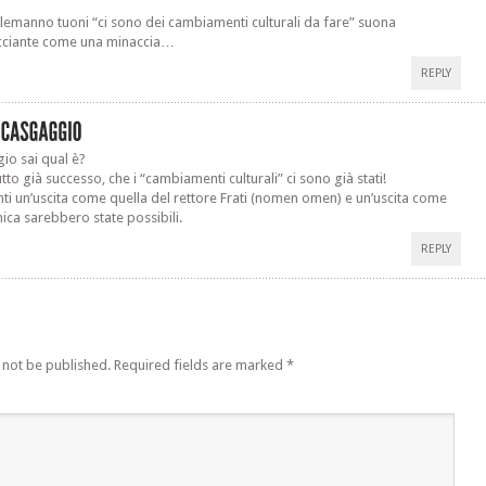
emanno tuoni “ci sono dei cambiamenti culturali da fare” suona
cciante come una minaccia…
REPLY
gio sai qual è?
tto già successo, che i “cambiamenti culturali” ci sono già stati!
nti un’uscita come quella del rettore Frati (nomen omen) e un’uscita come
mica sarebbero state possibili.
REPLY
 not be published.
Required fields are marked
*