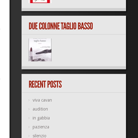
viva cavan
audition
in gabbia
pazienza
silenzio