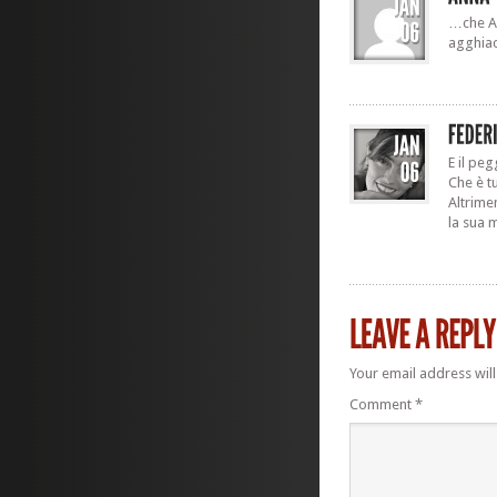
…che Al
agghia
E il peg
Che è tu
Altrime
la sua 
Your email address will
Comment
*