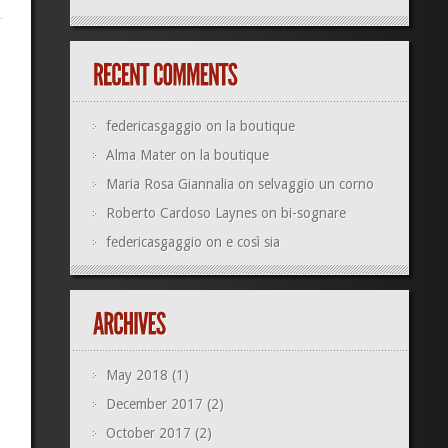
federicasgaggio
on
la boutique
Alma Mater
on
la boutique
Maria Rosa Giannalia
on
selvaggio un corno
Roberto Cardoso Laynes
on
bi-sognare
federicasgaggio
on
e così sia
May 2018
(1)
December 2017
(2)
October 2017
(2)