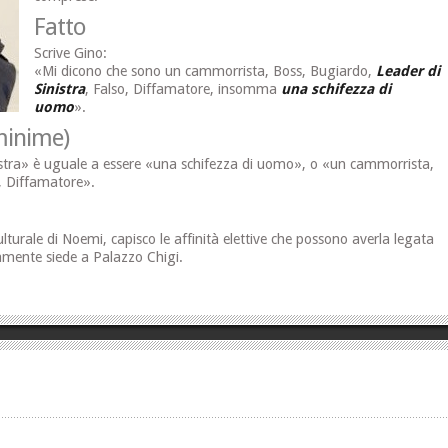
Fatto
Scrive Gino:
«Mi dicono che sono un cammorrista, Boss, Bugiardo,
Leader di
Sinistra
, Falso, Diffamatore, insomma
una schifezza di
uomo
».
minime)
istra» è uguale a essere «una schifezza di uomo», o «un cammorrista,
, Diffamatore».
m
ulturale di Noemi, capisco le affinità elettive che possono averla legata
amente siede a Palazzo Chigi.