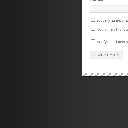
Website
Save my name, emai
Notify me of follo
Notify me of new p