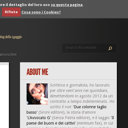
re il dettaglio del loro uso
su questa pagina
.
Rifiuta
Cosa sono i Cookies?
anceschini
Scrittrice e giornalista, ho lavorato
per oltre vent'anni nei quotidiani,
dimettendomi in agosto 2012 da un
contratto a tempo indeterminato. Ho
scritto il noir
'Due colonne taglio
basso'
(Sironi editore), la storia d'amore
'L'Avvocato G'
(Senza Patria editore), e il saggio
'Il
paese dei buoni e dei cattivi'
(minimum fax), in cui