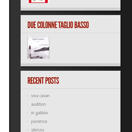
viva cavan
audition
in gabbia
pazienza
silenzio