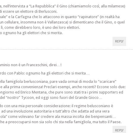
a, nell’intervista a “La Repubblica” il Gino (chiamiamolo così, alla milamese)
di essere un elettore di Berlusconi.
rnale” e la Carfagna che lo attaccono in quanto “rapinatore” (in realtà ha
un cellulare, insomma non è Vallanzasca) si dimenticano che il Gino, o quel
 lì, come direbbero loro, è uno dei loro elettori.
o ognuno ha gli elettori che si merita.
REPLY
aminio non è un Franceschini, direi…!
rdo con Pablo: ognumo ha gli elettori che si merita…
ella famigliola berlusconiana, pare vada ormai di moda lo “scaricare”
e alla prima convenienza! Preclari esempi, anche recenti? Eccone solo due:
ngiorno ed Enrico Mentana, che pure sono stati tra i primi supporters ed
 del “nostro” Tycoon, ed oggi sono fuori del Grande Gioco…
o con una mia personale considerazione: il regime belusconiano è
o ad una involuzione autoritaria e tutt’altro che adatta ad una vera
iola” come volevano far credere ala massa incolta dei benpensanti…
he a preoccuparsi non sia solo chi sta nella famigliola, ma tutto il Paese.
REPLY