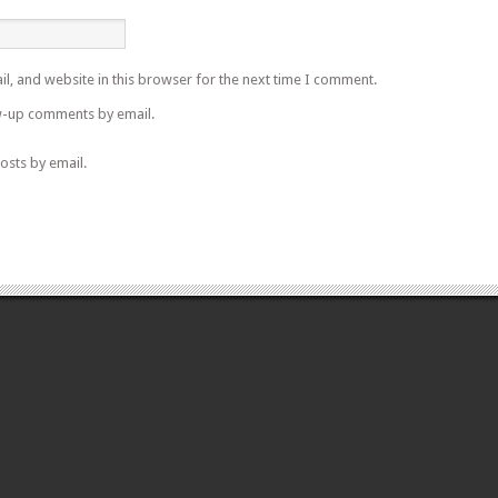
l, and website in this browser for the next time I comment.
w-up comments by email.
osts by email.