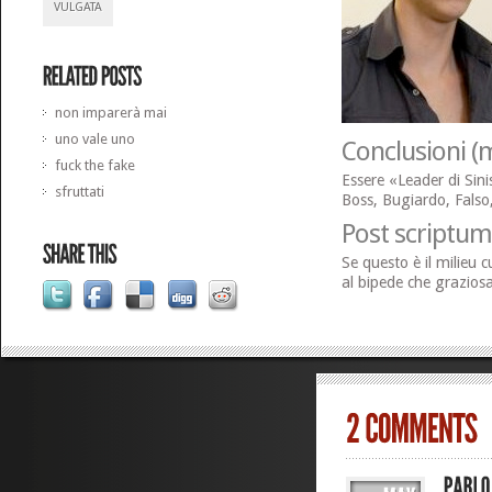
VULGATA
non imparerà mai
uno vale uno
Conclusioni (
fuck the fake
Essere «Leader di Sin
sfruttati
Boss, Bugiardo, Falso
Post scriptu
Se questo è il milieu c
al bipede che grazios