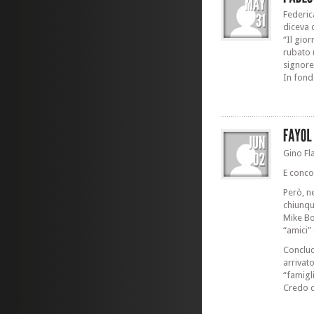
Federic
diceva 
“Il gio
rubato 
signore
In fond
Gino Fl
E conco
Però, n
chiunqu
Mike Bo
“amici”
Conclud
arrivat
“famigl
Credo c