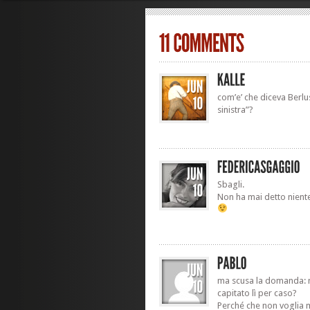
com’e’ che diceva Berlu
sinistra”?
Sbagli.
Non ha mai detto nient
ma scusa la domanda: m
capitato lì per caso?
Perché che non voglia m