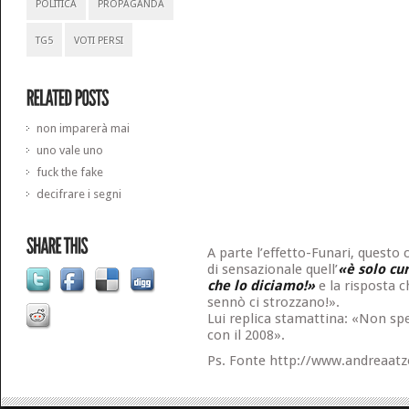
POLITICA
PROPAGANDA
TG5
VOTI PERSI
non imparerà mai
uno vale uno
fuck the fake
decifrare i segni
A parte l’effetto-Funari, questo
di sensazionale quell’
«è solo cu
che lo diciamo!»
e la risposta c
sennò ci strozzano!».
Lui replica stamattina: «Non spe
con il 2008».
Ps. Fonte http://www.andreaatz