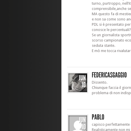
turno, purtroppo, nell’it
comprensibile,anche se
MA questo fa di mestiere
e non sa come sono anda
PDL si è presentato per
conosce le percentuali
Se un giornalista sport
scorso campionato econ
seduta stante.
E mò me tocca rivaluta
Dissento.
Chiunque faccia il gior
problema di non indispe
capisco perfettamente i
Realisticamente non mi 