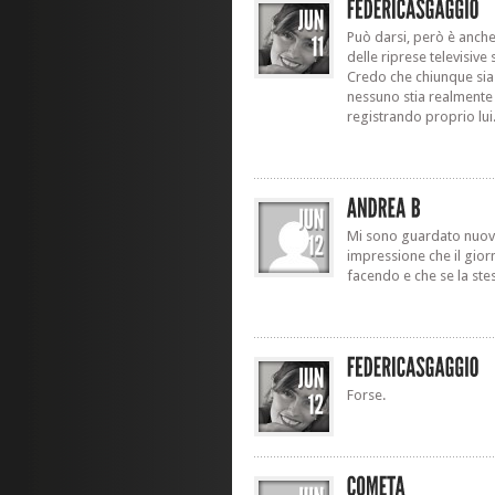
Può darsi, però è anche v
delle riprese televisive
Credo che chiunque sia
nessuno stia realment
registrando proprio lui
Mi sono guardato nuova
impressione che il gior
facendo e che se la st
Forse.