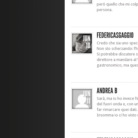
però quello che mi colp
persona.
Credo che sia uno speci
Non sto scherzando: l’h
Si potrebbe discutere s
direttore a mandare al 
gastronomico, ma questa
Sarà, ma io ho invece l
del fuori onda e, con un
far rimarcare quei dati.
Insomma io ci ho visto 