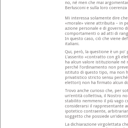
no, né men che mai argomentar
Berlusconi e sulla loro coerenza 
Mi interessa solamente dire che l
«morale» viene attribuita – in p
azione personale e di governo d
comportamenti o ad atti di rango
In questo caso, ciò che viene def
italiani.
Qui, però, la questione è un po’
L’asserito «contratto con gli ele
ha alcun valore istituzionale né r
perché l’ordinamento non preved
istituto di questo tipo, ma non
privatistico stricto sensu perché 
elettori) non ha firmato alcun 
Trovo anche curioso che, per so
un’entità collettiva, il Nostro
stabilito nemmeno il più vago cri
considerarsi il rappresentante a
ipotetico contraente, arbitrari
soggetto che possiede un’identit
La dichiarazione virgolettata che