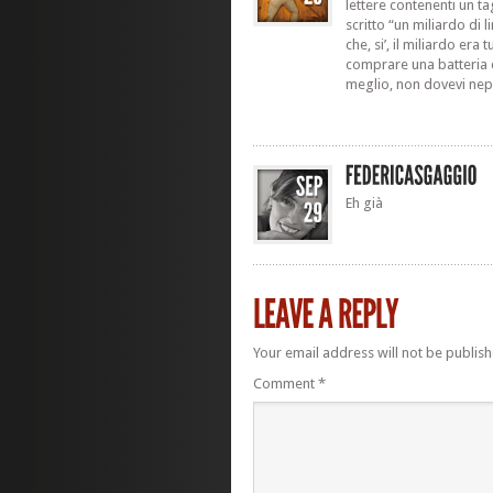
lettere contenenti un t
scritto “un miliardo di l
che, si’, il miliardo er
comprare una batteria d
meglio, non dovevi nep
Eh già
Your email address will not be publish
Comment
*