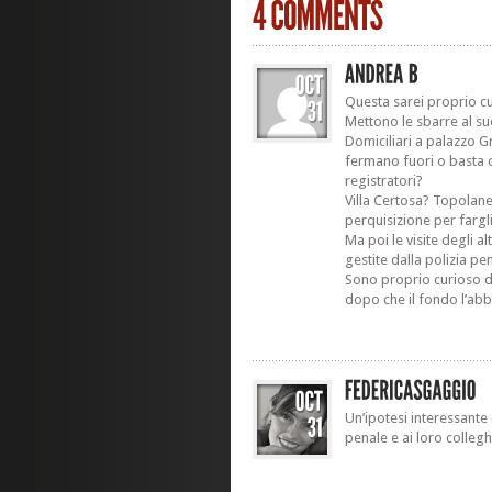
Questa sarei proprio cu
Mettono le sbarre al su
Domiciliari a palazzo G
fermano fuori o basta c
registratori?
Villa Certosa? Topolan
perquisizione per fargli 
Ma poi le visite degli a
gestite dalla polizia pe
Sono proprio curioso 
dopo che il fondo l’ab
Un’ipotesi interessante 
penale e ai loro colleghi