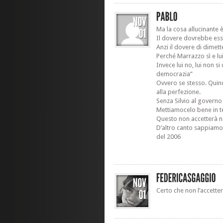
Ma la cosa allucinante è
Il dovere dovrebbe esse
Anzi il dovere di dimet
Perché Marrazzo sì e lu
Invece lui no, lui non s
democrazia”
Ovvero se stesso. Quin
alla perfezione.
Senza Silvio al governo
Mettiamocelo bene in t
Questo non accetterà n
D’altro canto sappiamo 
del 2006
Certo che non l’accette