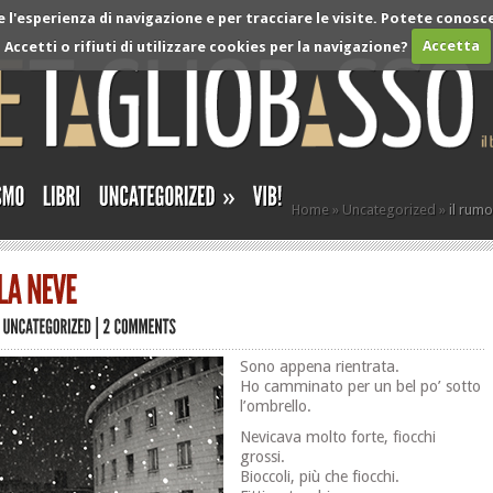
l'esperienza di navigazione e per tracciare le visite. Potete conosce
Accetti o rifiuti di utilizzare cookies per la navigazione?
Accetta
»
Home
»
Uncategorized
»
il rumo
Sono appena rientrata.
Ho camminato per un bel po’ sotto
l’ombrello.
Nevicava molto forte, fiocchi
grossi.
Bioccoli, più che fiocchi.