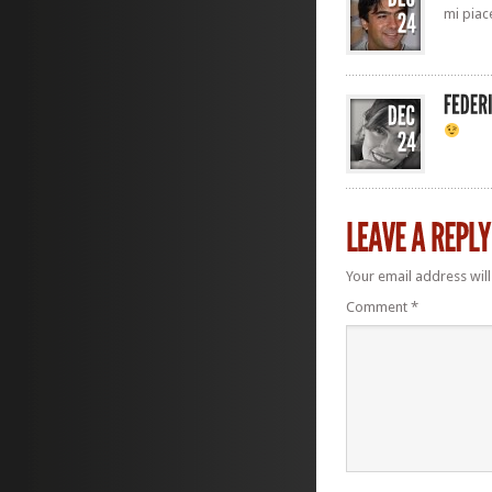
mi piac
Your email address will
Comment
*