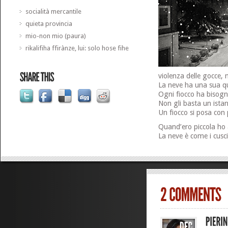
socialità mercantile
quieta provincia
mio-non mio (paura)
rikalifiha ffirànze, lui: solo hose fihe
violenza delle gocce, 
La neve ha una sua qu
Ogni fiocco ha bisogn
Non gli basta un istan
Un fiocco si posa con 
Quand’ero piccola ho 
La neve è come i cusci