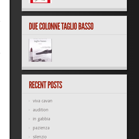
viva cavan
audition
in gabbia
pazienza
silenzio