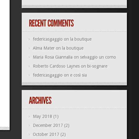
federicasgaggio
on
la boutique
Alma Mater
on
la boutique
Maria Rosa Giannalia
on
selvaggio un corno
Roberto Cardoso Laynes
on
bi-sognare
federicasgaggio
on
e così sia
May 2018
(1)
December 2017
(2)
October 2017
(2)