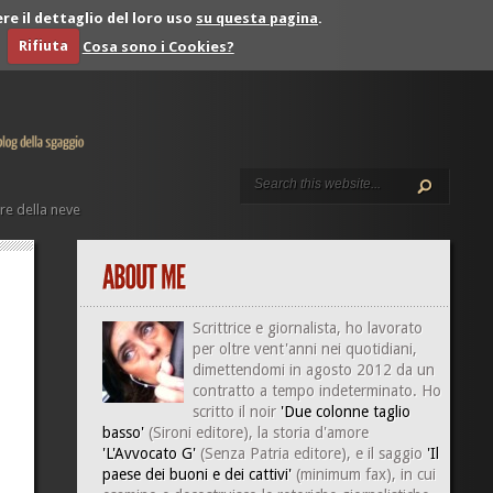
re il dettaglio del loro uso
su questa pagina
.
Rifiuta
Cosa sono i Cookies?
re della neve
Scrittrice e giornalista, ho lavorato
per oltre vent'anni nei quotidiani,
dimettendomi in agosto 2012 da un
contratto a tempo indeterminato. Ho
scritto il noir
'Due colonne taglio
basso'
(Sironi editore), la storia d'amore
'L'Avvocato G'
(Senza Patria editore), e il saggio
'Il
paese dei buoni e dei cattivi'
(minimum fax), in cui