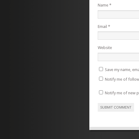
Name
*
Email
*
Website
Save my name, emai
Notify me of follo
Notify me of new p