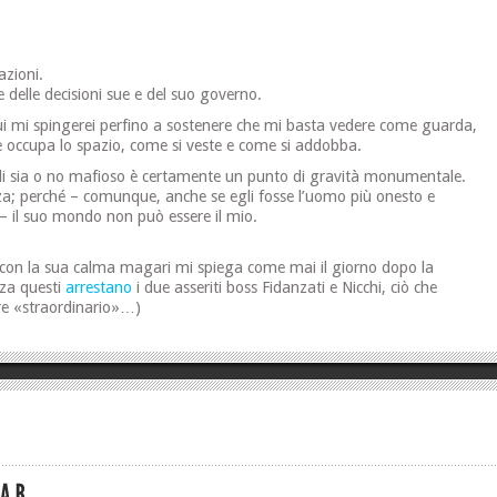
azioni.
delle decisioni sue e del suo governo.
i mi spingerei perfino a sostenere che mi basta vedere come guarda,
ccupa lo spazio, come si veste e come si addobba.
li sia o no mafioso è certamente un punto di gravità monumentale.
za; perché – comunque, anche se egli fosse l’uomo più onesto e
 – il suo mondo non può essere il mio.
o con la sua calma magari mi spiega come mai il giorno dopo la
zza questi
arrestano
i due asseriti boss Fidanzati e Nicchi, ciò che
ire «straordinario»…)