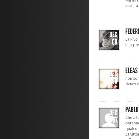
Ma mi ha
invitata
La Rivo
le si p
non son
sicuro 
Che a t
persone 
qualcos
La vitto