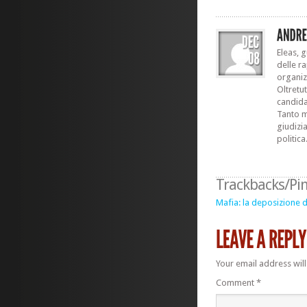
Eleas, 
delle r
organiz
Oltretu
candida
Tanto m
giudizia
politica
Trackbacks/Pi
Mafia: la deposizione d
Your email address will
Comment
*