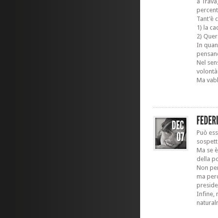
a Trava
percent
Tant’è 
1) la ca
2) Quere
In quan
pensand
Nel sen
volontà
Ma vabb
Può ess
sospett
Ma se è
della po
Non per
ma perc
preside
Infine,
natural