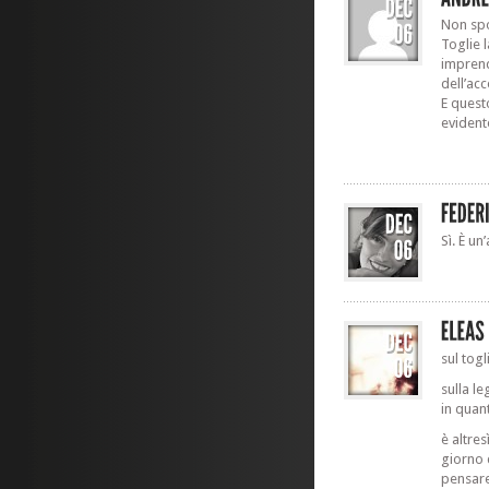
Non spos
Toglie 
imprendi
dell’acc
E quest
evident
Sì. È u
sul tog
sulla le
in quan
è altre
giorno 
pensare