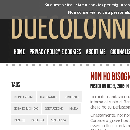
Su questo sito usiamo cookies per migliorare 
Non conserviamo dati personali. 
Io mi domandavo una 
BERLUSCONI
DADDARIO
GOVERNO
intorno al ruolo di Ber
che io ho su Berlusconi
IDEA DI MONDO
ISTITUZIONI
MAFIA
Onestamente, no; non 
Considero grave l’ipot
PENTITI
POLITICA
SPATUZZA
essere colluso con la 