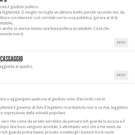
ta il giudizio politico.
la legittimità. O meglio ne toglie un ultriore livello perchè secondo me, da
tore con interessi così correlati con la cosa pubblica, già era al di là
ettabile.
o anche se avesse tenuto una linea politica accettabile. Cosa che
emente non è.
REPLY
n’aggiunta al quadro.
REPLY
liere o aggiungere qualcosa al giudizio sono d’accordo con te
gittimità il governo di Ilvio È legittimo ricordiamolo non si sa mai, leggitimo
to espressione della volontà popolare
sì vero che come da un lato verrebbe da pensare toh guarda lo accusa e il
dopo due boss vengono arrestati, è altrettanto vero che a me viene da
 toh guarda prima hanno provato a mettergli i bastoni tra le ruote