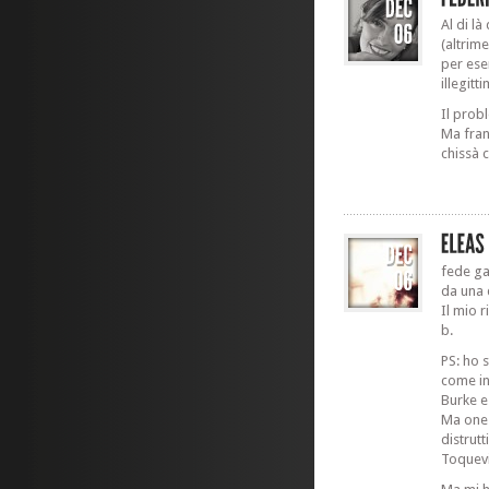
Al di l
(altrim
per ese
illegitt
Il prob
Ma fran
chissà 
fede ga
da una d
Il mio 
b.
PS: ho s
come in
Burke e
Ma ones
distrut
Toquevi