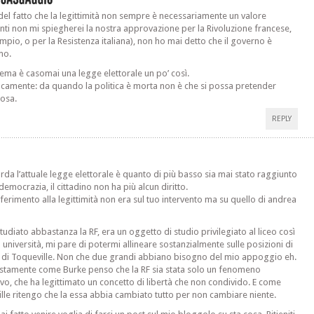
à del fatto che la legittimità non sempre è necessariamente un valore
enti non mi spiegherei la nostra approvazione per la Rivoluzione francese,
mpio, o per la Resistenza italiana), non ho mai detto che il governo è
imo.
lema è casomai una legge elettorale un po’ così.
camente: da quando la politica è morta non è che si possa pretender
cosa.
REPLY
rda l’attuale legge elettorale è quanto di più basso sia mai stato raggiunto
emocrazia, il cittadino non ha più alcun diritto.
riferimento alla legittimità non era sul tuo intervento ma su quello di andrea
tudiato abbastanza la RF, era un oggetto di studio privilegiato al liceo così
 università, mi pare di potermi allineare sostanzialmente sulle posizioni di
 di Toqueville. Non che due grandi abbiano bisogno del mio appoggio eh.
tamente come Burke penso che la RF sia stata solo un fenomeno
tivo, che ha legittimato un concetto di libertà che non condivido. E come
lle ritengo che la essa abbia cambiato tutto per non cambiare niente.