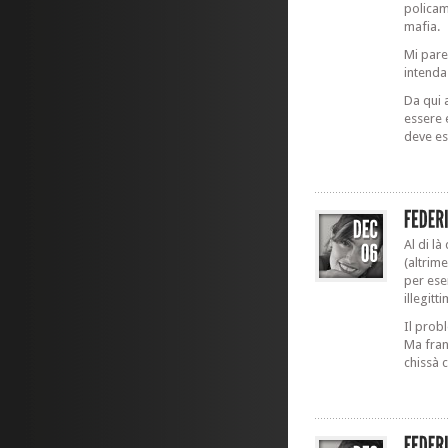
policam
mafia.
Mi pare
intenda 
Da qui 
essere 
deve es
Al di l
(altrim
per ese
illegitt
Il prob
Ma fran
chissà 