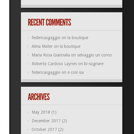
federicasgaggio
on
la boutique
Alma Mater
on
la boutique
Maria Rosa Giannalia
on
selvaggio un corno
Roberto Cardoso Laynes
on
bi-sognare
federicasgaggio
on
e così sia
May 2018
(1)
December 2017
(2)
October 2017
(2)