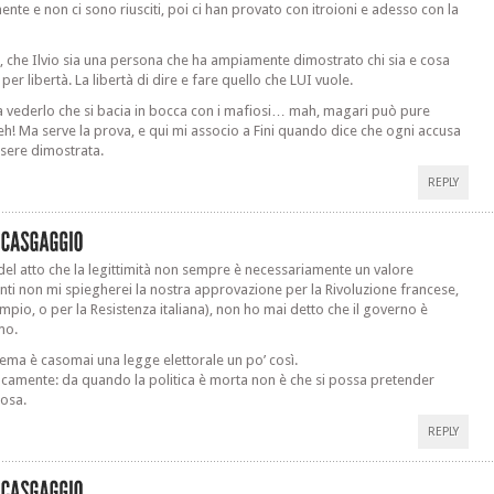
ente e non ci sono riusciti, poi ci han provato con itroioni e adesso con la
, che Ilvio sia una persona che ha ampiamente dimostrato chi sia e cosa
per libertà. La libertà di dire e fare quello che LUI vuole.
a vederlo che si bacia in bocca con i mafiosi… mah, magari può pure
eh! Ma serve la prova, e qui mi associo a Fini quando dice che ogni accusa
sere dimostrata.
REPLY
à del atto che la legittimità non sempre è necessariamente un valore
enti non mi spiegherei la nostra approvazione per la Rivoluzione francese,
mpio, o per la Resistenza italiana), non ho mai detto che il governo è
imo.
lema è casomai una legge elettorale un po’ così.
camente: da quando la politica è morta non è che si possa pretender
cosa.
REPLY