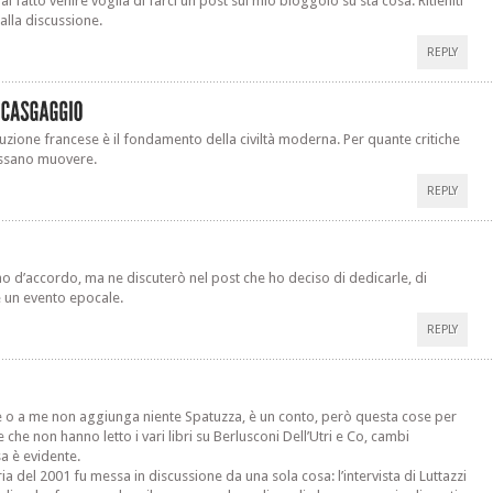
i fatto venire voglia di farci un post sul mio bloggolo su sta cosa. Ritieniti
 alla discussione.
REPLY
luzione francese è il fondamento della civiltà moderna. Per quante critiche
ossano muovere.
REPLY
o d’accordo, ma ne discuterò nel post che ho deciso di dedicarle, di
è un evento epocale.
REPLY
e o a me non aggiunga niente Spatuzza, è un conto, però questa cose per
che non hanno letto i vari libri su Berlusconi Dell’Utri e Co, cambi
a è evidente.
ria del 2001 fu messa in discussione da una sola cosa: l’intervista di Luttazzi