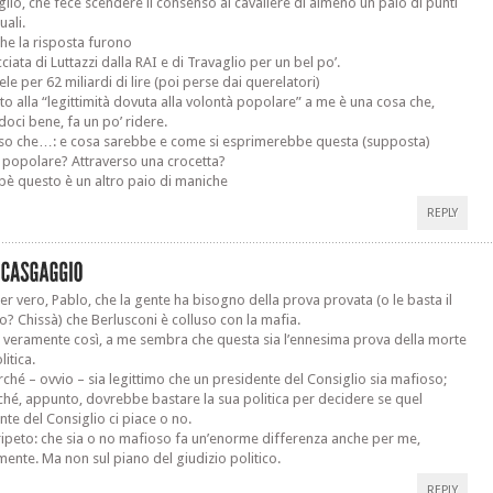
glio, che fece scendere il consenso al cavaliere di almeno un paio di punti
uali.
che la risposta furono
cciata di Luttazzi dalla RAI e di Travaglio per un bel po’.
le per 62 miliardi di lire (poi perse dai querelatori)
to alla “legittimità dovuta alla volontà popolare” a me è una cosa che,
oci bene, fa un po’ ridere.
so che…: e cosa sarebbe e come si esprimerebbe questa (supposta)
 popolare? Attraverso una crocetta?
è questo è un altro paio di maniche
REPLY
er vero, Pablo, che la gente ha bisogno della prova provata (o le basta il
o? Chissà) che Berlusconi è colluso con la mafia.
 veramente così, a me sembra che questa sia l’ennesima prova della morte
litica.
ché – ovvio – sia legittimo che un presidente del Consiglio sia mafioso;
hé, appunto, dovrebbe bastare la sua politica per decidere se quel
nte del Consiglio ci piace o no.
 ripeto: che sia o no mafioso fa un’enorme differenza anche per me,
mente. Ma non sul piano del giudizio politico.
REPLY