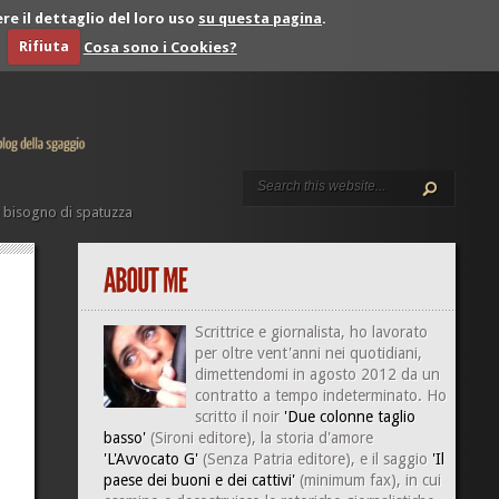
re il dettaglio del loro uso
su questa pagina
.
Rifiuta
Cosa sono i Cookies?
 bisogno di spatuzza
Scrittrice e giornalista, ho lavorato
per oltre vent'anni nei quotidiani,
dimettendomi in agosto 2012 da un
contratto a tempo indeterminato. Ho
scritto il noir
'Due colonne taglio
basso'
(Sironi editore), la storia d'amore
'L'Avvocato G'
(Senza Patria editore), e il saggio
'Il
paese dei buoni e dei cattivi'
(minimum fax), in cui