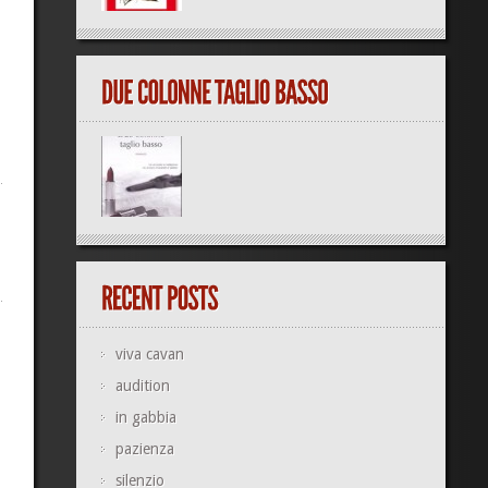
viva cavan
audition
in gabbia
pazienza
silenzio