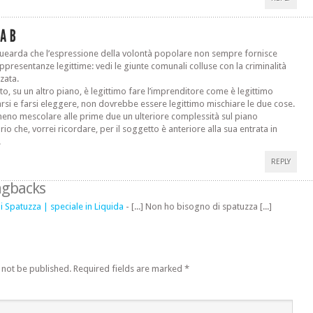
guearda che l’espressione della volontà popolare non sempre fornisce
appresentanze legittime: vedi le giunte comunali colluse con la criminalità
zata.
tto, su un altro piano, è legittimo fare l’imprenditore come è legittimo
rsi e farsi eleggere, non dovrebbe essere legittimo mischiare le due cose.
eno mescolare alle prime due un ulteriore complessità sul piano
rio che, vorrei ricordare, per il soggetto è anteriore alla sua entrata in
.
REPLY
ngbacks
i Spatuzza | speciale in Liquida
- [...] Non ho bisogno di spatuzza [...]
 not be published.
Required fields are marked
*