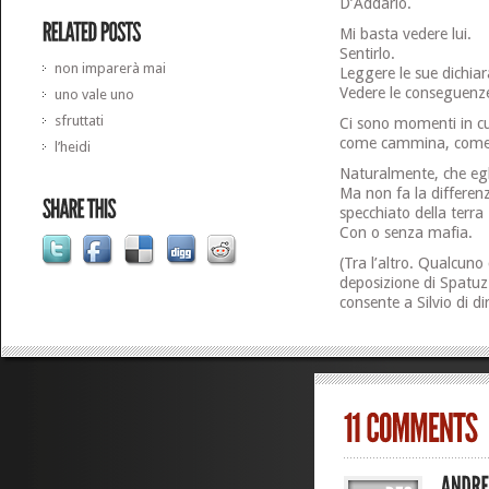
D’Addario.
Mi basta vedere lui.
Sentirlo.
non imparerà mai
Leggere le sue dichiar
Vedere le conseguenze 
uno vale uno
sfruttati
Ci sono momenti in cu
come cammina, come o
l’heidi
Naturalmente, che eg
Ma non fa la differen
specchiato della terra
Con o senza mafia.
(Tra l’altro. Qualcun
deposizione di Spatu
consente a Silvio di d