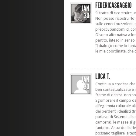
Si tratta di ricostruire 
Non posso ricostruirlo 
sulle ceneri puzzolenti 
preoccupandomi di confu
O sono alternativa a lo
partito, inteso in senso
Il dialogo come lo fant
le mie coordinate, ché c
Continua a credere che 
ben contestualizzate e 
frame di destra. non 
Sgombrare il campo dall
all’egemnia culturale alt
dei perdenti idealisti (
parlavo di Sistema all
camorra); le masse si gu
fantasie. Assurdo illud
possano tagliare la test