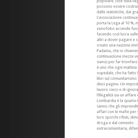
popolare, cioè sulla va
possono essere costruit
dalle statistiche, dai gr
L’associazione continu
porta la Lega al 10 %, 
xenofobo accende fuoch
facendo così lucra sulle
altri a dover pagare e
creato una nazione imma
Padania, che io chiame
continuazione mezze ve
siano) per far trionfar
è uno che ogni mattina 
ospedale, che ha fatto f
libri sul comunitaris
dieci pagine. Un impost
lavoro cieco e di igno
l’illegalità sia un affa
Lombardia è la quarta r
sanno che gli imprendi
affari con le mafie per 
loro sporchi rifiuti, di
droga e dal cemento … 
extracomunitaria, difend