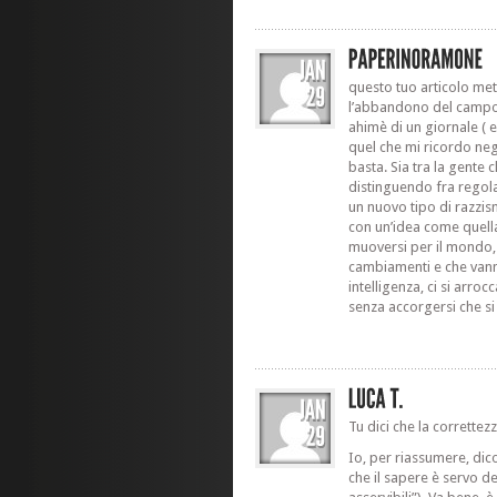
questo tuo articolo met
l’abbandono del campo po
ahimè di un giornale ( e 
quel che mi ricordo negli
basta. Sia tra la gente c
distinguendo fra regola
un nuovo tipo di razzis
con un’idea come quella
muoversi per il mondo,
cambiamenti e che vann
intelligenza, ci si arr
senza accorgersi che si 
Tu dici che la correttez
Io, per riassumere, dico
che il sapere è servo d