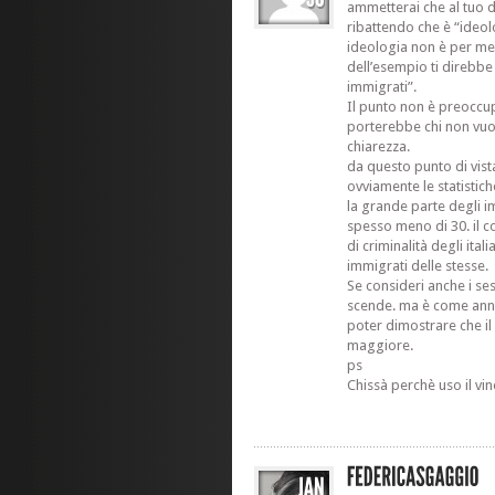
ammetterai che al tuo d
ribattendo che è “ideol
ideologia non è per me u
dell’esempio ti direbbe 
immigrati”.
Il punto non è preoccup
porterebbe chi non vuol
chiarezza.
da questo punto di vista
ovviamente le statistic
la grande parte degli 
spesso meno di 30. il co
di criminalità degli itali
immigrati delle stesse.
Se consideri anche i ses
scende. ma è come annac
poter dimostrare che il
maggiore.
ps
Chissà perchè uso il v