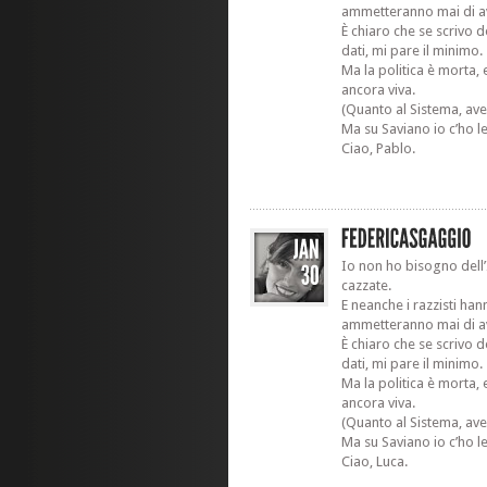
ammetteranno mai di av
È chiaro che se scrivo 
dati, mi pare il minimo.
Ma la politica è morta, 
ancora viva.
(Quanto al Sistema, ave
Ma su Saviano io c’ho l
Ciao, Pablo.
Io non ho bisogno dell’I
cazzate.
E neanche i razzisti ha
ammetteranno mai di av
È chiaro che se scrivo 
dati, mi pare il minimo.
Ma la politica è morta, 
ancora viva.
(Quanto al Sistema, ave
Ma su Saviano io c’ho l
Ciao, Luca.