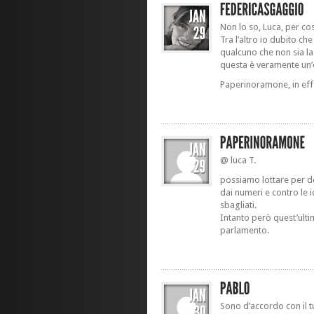
Non lo so, Luca, per co
Tra l’altro io dubito ch
qualcuno che non sia la
questa è veramente un’
Paperinoramone, in effet
@ luca T.
possiamo lottare per d
dai numeri e contro le 
sbagliati.
Intanto però quest’ultime
parlamento.
Sono d’accordo con il t