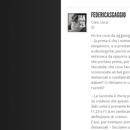
Ciao, Luca.
Sì.
Ho tre cose da aggiung
– la prima è che i numer
inequivoco, e si presta
e ideologiche, perciò 
intrinseca da opporre ai
che portavo prima, per 
faccenda: che cosa fac
sconosciute un bel gior
denunciati e condannat
italiani? Ci ritiriamo i
razzisti?
– La seconda è che tu pa
se credessi che questo è
dati come li presenta R
l’1,23 e l’1,4 mi sembra
definizione di «certo».
E poi, per esempio: po
denunciati – facciamo u