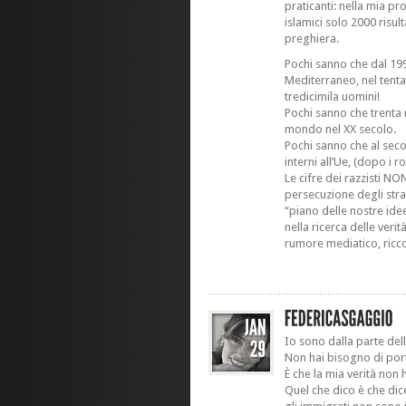
praticanti: nella mia pr
islamici solo 2000 risul
preghiera.
Pochi sanno che dal 19
Mediterraneo, nel tentat
tredicimila uomini!
Pochi sanno che trenta m
mondo nel XX secolo.
Pochi sanno che al sec
interni all’Ue, (dopo i r
Le cifre dei razzisti N
persecuzione degli stran
“piano delle nostre ide
nella ricerca delle veri
rumore mediatico, ricco
Io sono dalla parte dell
Non hai bisogno di por
È che la mia verità non
Quel che dico è che dic