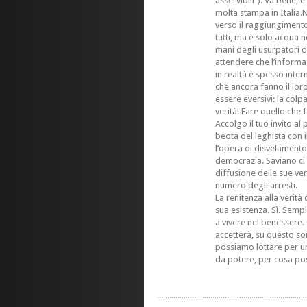
asservibili”). Va bene, 
molta stampa in Italia
verso il raggiungimento 
tutti, ma è solo acqua n
mani degli usurpatori d
attendere che l’informaz
in realtà è spesso inter
che ancora fanno il lor
essere eversivi: la col
verità! Fare quello che
Accolgo il tuo invito al
beota del leghista con 
l’opera di disvelamento
democrazia. Saviano ci 
diffusione delle sue ve
numero degli arresti.
La renitenza alla verità
sua esistenza. Sì. Semp
a vivere nel benessere. 
accetterà, su questo s
possiamo lottare per un
da potere, per cosa po