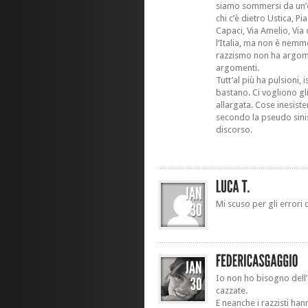
siamo sommersi da un’
chi c’è dietro Ustica, P
Capaci, Via Amelio, Via
l’Italia, ma non è nemme
razzismo non ha argome
argomenti.
Tutt’al più ha pulsioni, i
bastano. Ci vogliono gli 
allargata. Cose inesiste
secondo la pseudo sini
discorso.
Mi scuso per gli errori d
Io non ho bisogno dell’I
cazzate.
E neanche i razzisti ha