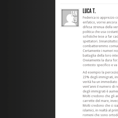
Federica io apprezzo co
enfatico, vorrei ancora 
difesa strenua della ve
politica che usa costan
sofistiche tese a far cad
spettatori. Innanzitutto:
combatteremmo comunqu
Certamente i numeri no
battaglia della loro in
Ovviamente la dura forz
contesto specifico e va
Ad esempio la percezione
23% degli immigrati, in
verità ha un immediato e
vent’anni il numero di
degli immigrati è aume
Molti credono che gli ar
carrette del mare, inve
Molti credono che ci si
islamici, in realtà al p
romeni che sono ortodo