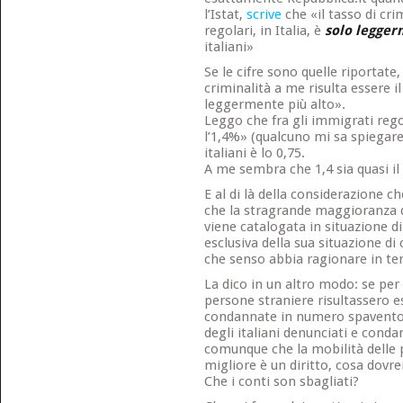
l’Istat,
scrive
che «il tasso di cri
regolari, in Italia, è
solo legger
italiani»
Se le cifre sono quelle riportate,
criminalità a me risulta essere i
leggermente più alto».
Leggo che fra gli immigrati regola
l’1,4%» (qualcuno mi sa spiegare l
italiani è lo 0,75.
A me sembra che 1,4 sia quasi il 
E al di là della considerazione c
che la stragrande maggioranza d
viene catalogata in situazione di
esclusiva della sua situazione d
che senso abbia ragionare in te
La dico in un altro modo: se per
persone straniere risultassero e
condannate in numero spaventos
degli italiani denunciati e conda
comunque che la mobilità delle 
migliore è un diritto, cosa dovrei
Che i conti son sbagliati?