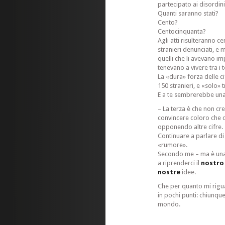
partecipato ai disordini
Quanti saranno stati?
Cento?
Centocinquanta?
Agli atti risulteranno c
stranieri denunciati, e m
quelli che li avevano im
tenevano a vivere tra i t
La «dura» forza delle c
150 stranieri, e «solo» tr
E a te sembrerebbe una
– La terza è che non cr
convincere coloro che cr
opponendo altre cifre.
Continuare a parlare di
«rumore».
Secondo me – ma è una
a riprenderci il
nostro
nostre
idee.
Che per quanto mi rigu
in pochi punti: chiunque 
mondo.