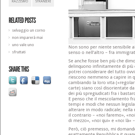
RAZZISMO
STRANIERI
selvaggio un corno
non imparerà mai
uno vale uno
Non sono per niente sensibile al
sfruttati
senso o nell’altro – fra immigrat
Se anche fosse ben più che dimo
delinquono infinitamente di più c
potrei considerare del tutto ov
riescono nemmeno a capire in qu
cambiando la loro vita («regolar
carte) siano così disorientate d
dei più spregiudicati fra i bastard
E penso che il mescolamento fr
tempi e modi che nessun legisl
alterare in modo radicale; nella m
il contrario – «noi faremo», «n
di mezzo», «noi qui» e «noi là»
Però, ciò premesso, mi domando
esattamente Repubblica.it quand