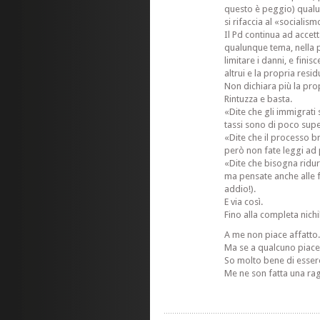
questo è peggio) qualu
si rifaccia al «socialism
Il Pd continua ad accett
qualunque tema, nella
limitare i danni, e fini
altrui e la propria resid
Non dichiara più la prop
Rintuzza e basta.
«Dite che gli immigrati
tassi sono di poco super
«Dite che il processo b
però non fate leggi ad
«Dite che bisogna ridur
ma pensate anche alle f
addio!).
E via così.
Fino alla completa nichi
A me non piace affatto
Ma se a qualcuno piace
So molto bene di essere
Me ne son fatta una ra