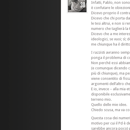
Infatti, Pablo, non sono
è confutare le obiezioni 
Dicevo proprio il contra
Dicevo che chi porta da
le tesi altrui, e non si 
numero che taglierà la t
Dicevo che a me interes
ideologici, se vuoi; sì;
me chiunque ha il diritt
I razzisti avranno sem
ponga il problema di co
Non perché essi abbian
(e comunque dicendo c
più di chiunque), ma pe
viene consentito di fiss
argomenti dell’altro ch
E io, invece – alla mia
disponibile esclusivame
terreno mio.
Quello delle mie idee.
Chiedo scusa, ma va cos
Questa cosa dei numeri 
motivo per cui il Pd è d
sarebbe ancora poco) 