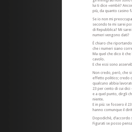
gli immigrati non sono i
lui ti dice «embè? Anco
più, da quanto casino 
Se io non mi preoccupas
secondo te mi sarei pos
di Repubblica? Mi sarei
numeri vengono dati?
È chiaro che riportand
che i numeri siano corre
Ma quel che dico è che 
cavolo.
E che essi sono asservibi
Non credo, però, che si
effetto politico; credo 
qualcuno abbia lavorato
23 per cento di cui dici 
e a quel punto, dirgli c
niente.
E in più: se fossero il 
hanno comunque il dirit
Dopodichè, d’accordo s
Figurati se posso pensa