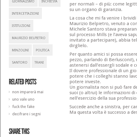
GIORNALISMO
INCHIESTA
per normali – di più: come legit
su un organo di garanzia.
INTERCETTAZIONI
La cosa che mi fa venire i brividi
Maurizio Belpietro, venuto a co
ISTITUZIONI
Michele Santoro stava preparan
sul processo Mills (e l’aveva sa
MAURIZIO BELPIETRO
invitato a partecipare), abbia t
dirglielo.
MINZOLINI
POLITICA
Per quanto amici si possa essere
pezzo, parlando di Berlusconi!),
SANTORO
TRANI
astenersi dall’essergli sodale e c
Il dovere professionale di un gior
potere che i colleghi stanno lav
potere investe.
Un giornalista non si può fare de
non imparerà mai
suoi (o altrui) le informazioni di
nell’esercizio della sua professio
uno vale uno
Succede anche a sinistra, per car
fuck the fake
Ma questa volta è successo a des
decifrare i segni