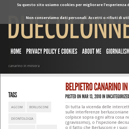
Su questo sito usiamo cookies per migliorare l'esperienza di
Non conserviamo dati personali. Accetti o rifiuti di ut
canarino in miniera
Di tutta la vicenda delle intercet
AGCOM
BERLUSCONI
sulle interferenze berlusconiane 
colpisce sopra ogni altra cosa no
DEONTOLOGIA
(gravissimo), o l’ispezione decisa
o il fatto che Berlusconi e i suo