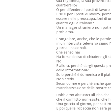
sua regionina, la sua provincetta,
quartierello?
O per difendere i posti di lavoro 
E se è per i posti di lavoro, pe
essere nelle preoccupazioni di u
quanto egli è italiano?
Un manager straniero non potre
problema?
È singolare, anche, che le paro
in un’intervista televisiva siano l
giornali nazionali.
Che senso ha?
Ha forse deciso di chiudere gli st
No.
E allora, perché dargli questa p
delle informazioni?
Solo perché è domenica e il pia
Non credo.
Secondo me è perché anche ques
mitridatizzazione delle nostre c
Dobbiamo abituarci all’idea che l
che il conflitto non esiste, che 
Una goccia al giorno, per settim
E poi quella robaccia non sarà p