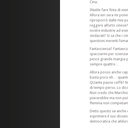
Cina.
INutile fare finta di n
Allora ieri sera mi po
riproporrò dalle mie pa
reggere all’urto cinese? 
nostre industrie ad ese
sindacati? Si sa che i ci
questioni inerenti l’uma
Fantascienza? Fantaec
spacciarmi per scienzia
pesce grande mangia p
sempre quattro…
Allora posso anche capi
basta poco eh… quanto
QUante pause caffè? Non
di tempo perso. Lo dico
Non credo che Marchionne
piacerebbe ma non può
flemma non competia
Detto questo va anche 
esprimere il suo dissens
democratica che ahilor