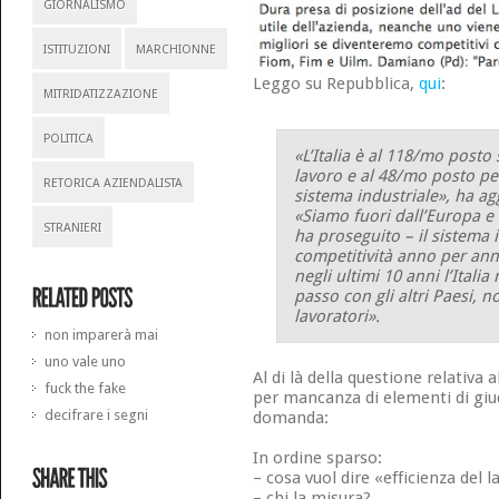
GIORNALISMO
ISTITUZIONI
MARCHIONNE
Leggo su Repubblica,
qui
:
MITRIDATIZZAZIONE
POLITICA
«L’Italia è al 118/mo posto 
lavoro e al 48/mo posto per
RETORICA AZIENDALISTA
sistema industriale», ha a
«Siamo fuori dall’Europa e d
STRANIERI
ha proseguito – il sistema 
competitività anno per ann
negli ultimi 10 anni l’Itali
passo con gli altri Paesi, n
lavoratori».
non imparerà mai
uno vale uno
Al di là della questione relativa a
fuck the fake
per mancanza di elementi di giu
decifrare i segni
domanda:
In ordine sparso:
– cosa vuol dire «efficienza del l
– chi la misura?