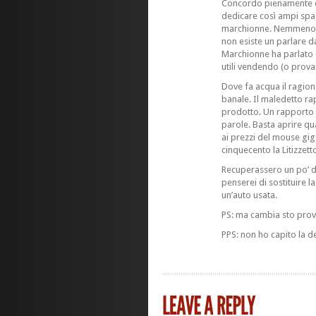
Concordo pienamente con
dedicare così ampi spa
marchionne. Nemmeno ca
non esiste un parlare d
Marchionne ha parlato 
utili vendendo (o prova
Dove fa acqua il ragion
banale. Il maledetto r
prodotto. Un rapporto i
parole. Basta aprire qu
ai prezzi del mouse gig
cinquecento la Litizzett
Recuperassero un po’ di
penserei di sostituire 
un’auto usata.
PS: ma cambia sto pro
PPS: non ho capito la 