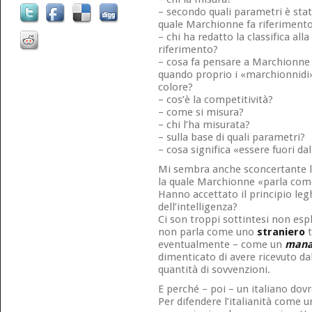
– secondo quali parametri è stata
quale Marchionne fa riferiment
– chi ha redatto la classifica al
riferimento?
– cosa fa pensare a Marchionne 
quando proprio i «marchionnidi»
colore?
– cos’è la competitività?
– come si misura?
– chi l’ha misurata?
– sulla base di quali parametri?
– cosa significa «essere fuori da
Mi sembra anche sconcertante l
la quale Marchionne «parla com
Hanno accettato il principio leghi
dell’intelligenza?
Ci son troppi sottintesi non esp
non parla come uno
straniero
t
eventualmente – come un
mana
dimenticato di avere ricevuto da
quantità di sovvenzioni.
E perché – poi – un italiano do
Per difendere l’italianità come u