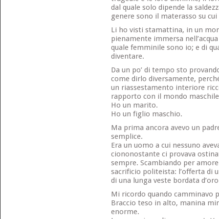
dal quale solo dipende la saldezz
genere sono il materasso su cui s
Li ho visti stamattina, in un mo
pienamente immersa nell’acqua de
quale femminile sono io; e di q
diventare.
Da un po’ di tempo sto provando
come dirlo diversamente, perché
un riassestamento interiore ricc
rapporto con il mondo maschile
Ho un marito.
Ho un figlio maschio.
Ma prima ancora avevo un padre
semplice.
Era un uomo a cui nessuno avev
ciononostante ci provava ostin
sempre. Scambiando per amore i r
sacrificio politeista: l’offerta di
di una lunga veste bordata d’oro
Mi ricordo quando camminavo per
Braccio teso in alto, manina mi
enorme.