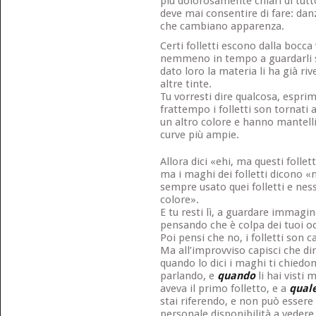
più dolorosamente chiari di tutto
deve mai consentire di fare: dan
che cambiano apparenza.
Certi folletti escono dalla bocca 
nemmeno in tempo a guardarli s
dato loro la materia li ha già rives
altre tinte.
Tu vorresti dire qualcosa, espri
frattempo i folletti son tornati a
un altro colore e hanno mantelli
curve più ampie.
Allora dici «ehi, ma questi folle
ma i maghi dei folletti dicono 
sempre usato quei folletti e ness
colore».
E tu resti lì, a guardare immagi
pensando che è colpa dei tuoi oc
Poi pensi che no, i folletti son
Ma all’improvviso capisci che di
quando lo dici i maghi ti chiedo
parlando, e
quando
li hai visti 
aveva il primo folletto, e a
qual
stai riferendo, e non può essere
personale disponibilità a vedere 