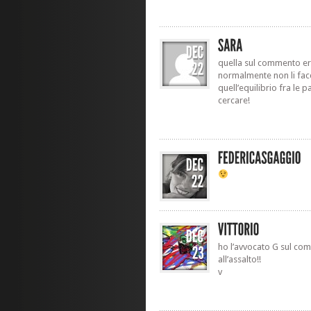
quella sul commento era
normalmente non li facc
quell’equilibrio fra le p
cercare!
ho l’avvocato G sul co
all’assalto!!
v