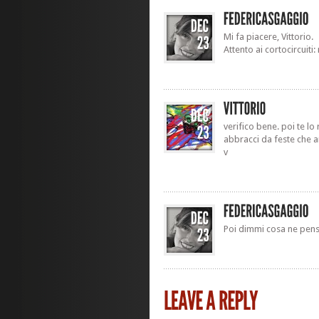
Mi fa piacere, Vittorio.
Attento ai cortocircuiti:
verifico bene. poi te l
abbracci da feste che a
v
Poi dimmi cosa ne pensi