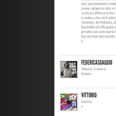
uno spostamento contin
come saltano in alto e ro
occhi ed afferra forte i 
a vedere che sei lì ade
rimando, di rimbalzo, di
bacinella ed affogane u
provino ad avvicinarsi. 
tue lacrime sarà quello
v
Vittorio, ti adoro.
Grazie.
sorriso.
v