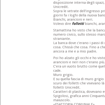
disposizione interna degli spazi,
Unicredit.
Sopra le vetrate dell’ingresso pr
giorni fa i loghi della nuova ban
Bianchi, arancioni e neri.
Volevo dire
folletti
bianchi, aran
Stamattina ho visto che la banc
numero civico, sullo stesso marc
straniante.
La banca dove c’erano i passi di
cosa. Chissà che cosa. Fino a c
ancora a me e a mio padre.
Poi ho alzato gli occhi e ho visto 
arancioni e neri non c’erano più.
C’era un vuoto brutto come quel
cade.
Muro grigio.
E su quella fascia di muro grigio
scuro dei folletti che vivevano l
folletti Unicredit.
Caratteri di plastica, dovevano e
Spigolosi, grafica anni Cinquan
maiuscolo.
«ESATTORIA COMUNALE».