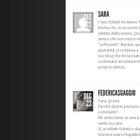
I tuoi folletti mi hanno 
Emma che, in un posto 
veletta della nonna. Qu
ama e che non riesce m
“sufficienti”. Rimane q
quaranta, ci continua a 
tuo blog che ho lasciat
continuare ad astenermi
proprio tanto!).
Sara, grazie.
Perché dovrei pensare 
commenti?
Mi sento bene se una p
sente toccata.
Sì, in effetti folletti e d
Vorrei trovare l’equilibri