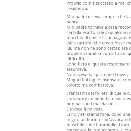
Proprio com’è successo a me, c
l’esistenza.
Mio padre diceva sempre che la
banca.
Mio padre tornava a casa racco
cartella esattoriale di qualcuno i
mucchio di quelle il cui pagame
dall’esattore (che credo fosse 
lui, ma non ne sono certa): era 
problemi familiari, un lutto; di 
difficoltà.
Sono fiera di questa responsabil
assumeva.
Non aveva lo spirito del travet,
Magari battaglie insensate, con
colore; ma combatteva.
I fantasmi dei folletti di quelle
comparire un anno fa, o sei mesi
non passarci mai davanti.
E invece li ho visti.
Li ho visti stamattina, dopo una
in giro un librino – «L’avvocato G
maschile e del femminile, i loro 
tragedie e le loro alchimie, il l