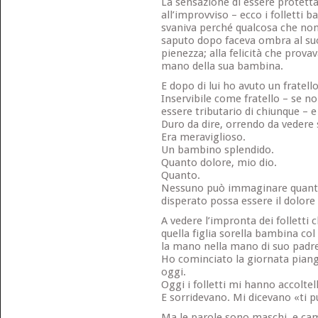
La sensazione di essere protetta
all’improvviso – ecco i folletti 
svaniva perché qualcosa che non
saputo dopo faceva ombra al su
pienezza; alla felicità che provava
mano della sua bambina.
E dopo di lui ho avuto un fratell
Inservibile come fratello – se n
essere tributario di chiunque – 
Duro da dire, orrendo da vedere 
Era meraviglioso.
Un bambino splendido.
Quanto dolore, mio dio.
Quanto.
Nessuno può immaginare quant
disperato possa essere il dolore
A vedere l’impronta dei folletti
quella figlia sorella bambina co
la mano nella mano di suo padre
Ho cominciato la giornata piange
oggi.
Oggi i folletti mi hanno accoltell
E sorridevano. Mi dicevano «ti pu
Ma le parole sono maschi, e ca