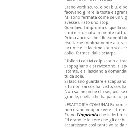
Erano verdi scuro, e poi blu, e poi
facevano girare la testa e sgrana
Mi sono fermata come se un vigi
avesse urlato uno stop.
Guardavo l’impronta di quella sc
e mi è ritornato in mente tutto.
Prima ancora che i lineamenti d
risultarne minimamente alterati, 
lacrime e le lacrime sono scese s
collo, fermati dalla sciarpa.
I folletti cattivi colpiscono a tr
Si spogliano e si rivestono; ti sp
istante, e ti lasciano a domanda
tu da sola.
Si lasciano guardare e scappano 
E tu non sai cos’hai visto, cos’ha
Non sai neanche chi sei, più: se 
grande; quella che ha paura o que
«ESATTORIA COMUNALE» non er
non erano neppure vere lettere.
Erano l’
impronta
che le lettere 
Ed erano le lettere che gli occh
accarezzato così tante volte da