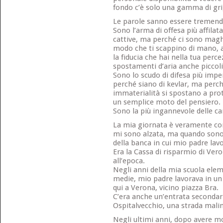
fondo c’è solo una gamma di gri
Le parole sanno essere tremend
Sono l’arma di offesa più affilat
cattive, ma perché ci sono magh
modo che ti scappino di mano, 
la fiducia che hai nella tua perce
spostamenti d’aria anche piccoli
Sono lo scudo di difesa più impe
perché siano di kevlar, ma perc
immaterialità si spostano a pro
un semplice moto del pensiero.
Sono la più ingannevole delle ca
La mia giornata è veramente co
mi sono alzata, ma quando sono 
della banca in cui mio padre lav
Era la Cassa di risparmio di Ver
all’epoca.
Negli anni della mia scuola elem
medie, mio padre lavorava in un u
qui a Verona, vicino piazza Bra.
C’era anche un’entrata secondar
Ospitalvecchio, una strada malin
Negli ultimi anni, dopo avere mo