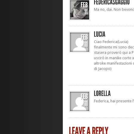
Ma no, dai. Non bevono 
Ciao Federica(Lucia)
finalmente mi sono dec
stasera proverò qui a Pe
uscirò in manike corte
altroke manifestazioni
di Jacopo)
Federica, hai presente l