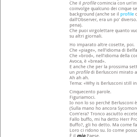
Che il
profile
comincia con un’int
coinvolge qualcuno dei cinque se
background (anche se il
profile
c
dall’Observer, era un po’ diverso.
pena).
Che puoi virgolettare quanto vuoi 
su altri giornali.
Ho imparato altre cosette, poi.
Che «piage», nell’idioma di Belfa
Che «brod», nell’idioma della c
Avoca, è «bread».
E anche che per la prossima set
un
profile
di Berlusconi mirato a
Ah ah ah.
Tema: «Why is Berlusconi still i
Cinquecento parole.
Figuriamoci.
Io non lo so perché Berlusconi è
(Sulla mano ho ancora Sycomor
Com’era? Tronco asciutto eccete
Fallo buffo, mi ha detto Herr P
Buffo?, gli ho detto. Ma come fa
Loro ci ridono su. Io come poss
È il
mio
Paese.