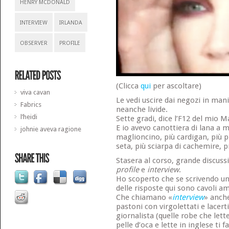
HENRY MCDONALD
INTERVIEW
IRLANDA
OBSERVER
PROFILE
(Clicca
qui
per ascoltare)
viva cavan
Le vedi uscire dai negozi in man
Fabrics
neanche livide.
l’heidi
Sette gradi, dice l’F12 del mio M
E io avevo canottiera di lana a 
johnie aveva ragione
maglioncino, più cardigan, più p
seta, più sciarpa di cachemire, p
Stasera al corso, grande discussi
profile
e
interview
.
Ho scoperto che se scrivendo un’i
delle risposte qui sono cavoli am
Che chiamano «
interview
» anche
pastoni con virgolettati e lacer
giornalista (quelle robe che lette
pelle d’oca e lette in inglese ti f