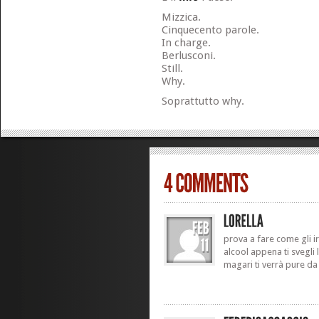
Mizzica.
Cinquecento parole.
In charge.
Berlusconi.
Still.
Why.
Soprattutto why.
prova a fare come gli i
alcool appena ti svegli 
magari ti verrà pure da