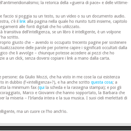
ell’antimeridionalismo; la retorica della «guerra di pace» e delle vittime-
 faccio si poggia su un testo, su un video o su un documento audio.
stra, c’è il
link
alla pagina nella quale ho riunito tutti insieme, capitolo
llegamenti alle fonti digitali che ho utilizzato.
à transitiva dell’intelligenza, se un libro è intelligente, è un volpone
’ha scritto.
roprio giusto che – avendo io occupato trecento pagine per sostenere
tualizzazione delle parole per poterne capire i significati occultati dalla
gico che li avvolge – chiunque potesse accedere ai pezzi che ho
zie a un click, senza doversi copiare i link a mano dalla carta.
 persone: da Giulio Mozzi, che ha visto in me cose la cui esistenza
o in dubbio (l’«intelligenza»?), e ha anche scritto
questa cosa
; a
utta la minimum fax (
qui
la scheda e la rassegna stampa); e poi gli
ncoraggiato, Marco e Giovanni che hanno sopportato, la Barbara che
er la miseria – l’Irlanda intera e la sua musica. I suoi cieli merlettati di
lligente, ma un cuore ce l’ho anch’io.