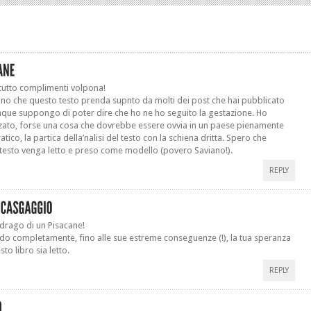
tutto complimenti volpona!
o che questo testo prenda supnto da molti dei post che hai pubblicato
nque suppongo di poter dire che ho ne ho seguito la gestazione. Ho
ato, forse una cosa che dovrebbe essere ovvia in un paese pienamente
ico, la partica della’nalisi del testo con la schiena dritta. Spero che
testo venga letto e preso come modello (povero Saviano!).
REPLY
 drago di un Pisacane!
do completamente, fino alle sue estreme conseguenze (!), la tua speranza
to libro sia letto.
REPLY