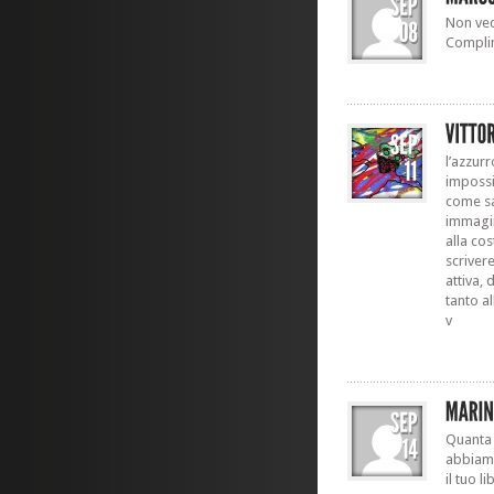
Non ved
Compli
l’azzur
impossi
come sa
immagin
alla co
scriver
attiva, 
tanto a
v
Quanta 
abbiamo
il tuo l