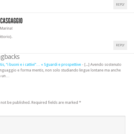
REPLY
 Marina!
ittorio).
REPLY
ngbacks
s, “i buoni e i cattivi”… « Sguardi e prospettive
- [...] Avendo sostenuto
 linguaggio e forma mentis, non solo studiando lingue lontane ma anche
a un…
 not be published.
Required fields are marked
*