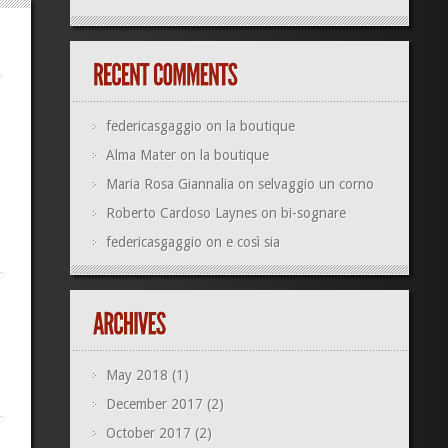
federicasgaggio
on
la boutique
Alma Mater
on
la boutique
Maria Rosa Giannalia
on
selvaggio un corno
Roberto Cardoso Laynes
on
bi-sognare
federicasgaggio
on
e così sia
May 2018
(1)
December 2017
(2)
October 2017
(2)