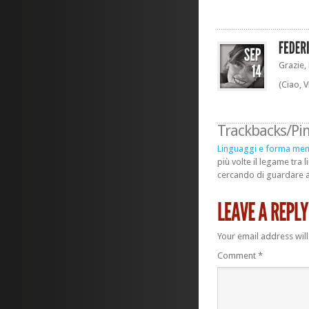
Grazie,
(Ciao, V
Trackbacks/Pi
Linguaggi e forma menti
più volte il legame tra
cercando di guardare 
Your email address will
Comment
*