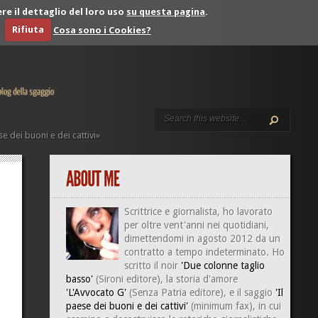
re il dettaglio del loro uso
su questa pagina
.
Rifiuta
Cosa sono i Cookies?
se dei buoni e dei cattivi»
Scrittrice e giornalista, ho lavorato
per oltre vent'anni nei quotidiani,
dimettendomi in agosto 2012 da un
contratto a tempo indeterminato. Ho
scritto il noir
'Due colonne taglio
basso'
(Sironi editore), la storia d'amore
'L'Avvocato G'
(Senza Patria editore), e il saggio
'Il
paese dei buoni e dei cattivi'
(minimum fax), in cui