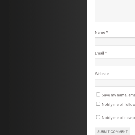
Name
*
Email
*
Website
Save my name, emai
Notify me of follo
Notify me of new p