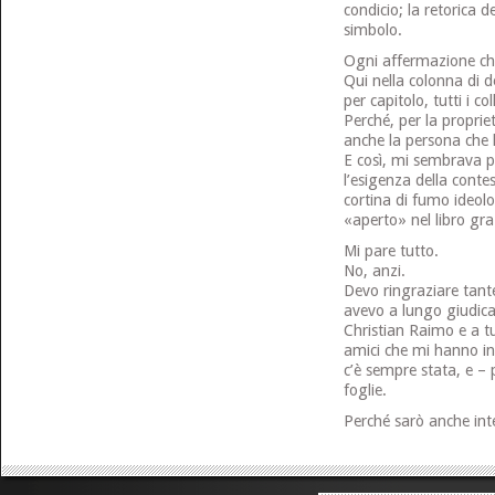
condicio; la retorica d
simbolo.
Ogni affermazione che
Qui nella colonna di de
per capitolo, tutti i co
Perché, per la propriet
anche la persona che l
E così, mi sembrava p
l’esigenza della contes
cortina di fumo ideolo
«aperto» nel libro gra
Mi pare tutto.
No, anzi.
Devo ringraziare tante
avevo a lungo giudicat
Christian Raimo e a t
amici che mi hanno i
c’è sempre stata, e – p
foglie.
Perché sarò anche inte