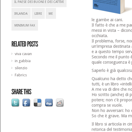
IL PAESE DEI BUONI E DEI CATTIVI
IRLANDA
LIBRI
ME
le gambe ai cani.
Il fatto è che a me pa
MINIMUM FAX
messi in vista – dicon
occhiata.
Il problema, forse, no
un’impresa destinata a
e a questo tempo ser
viva cavan
Secondo me il punto è 
in gabbia
quale conseguenza è p
silenzio
Saperlo è già qualcosa
Fabrics
Qualcuno ha detto che 
tutti, è un libro «intel
A me va di dire che no
Ho scritto (anche) di
potere; non c’è proporz
compra se vuole.
Non ho avversari: ho 
So che è grave. Ma m
Il libro si articola in 
retorica del testimonia