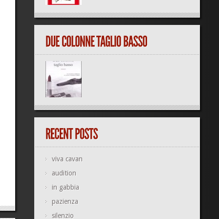
viva cavan
audition
in gabbia
pazienza
silenzio