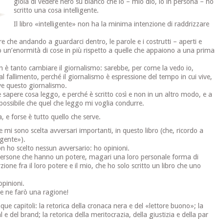
gioia di vedere nero su bianco che io – mio dio, io in persona – ho
scritto una cosa intelligente.
Il libro «intelligente» non ha la minima intenzione di raddrizzare
re che andando a guardarci dentro, le parole e i costrutti – aperti e
o un’enormità di cose in più rispetto a quelle che appaiono a una prima
n è tanto cambiare il giornalismo: sarebbe, per come la vedo io,
l fallimento, perché il giornalismo è espressione del tempo in cui vive,
ve questo giornalismo.
sapere cosa leggo, e perché è scritto così e non in un altro modo, e a
ossibile che quel che leggo mi voglia condurre.
, e forse è tutto quello che serve.
mi sono scelta avversari importanti, in questo libro (che, ricordo a
ligente»).
n ho scelto nessun avversario: ho opinioni.
 persone che hanno un potere, magari una loro personale forma di
ione fra il loro potere e il mio, che ho solo scritto un libro che uno
opinioni.
e ne farò una ragione!
cinque capitoli: la retorica della cronaca nera e del «lettore buono»; la
l e del brand; la retorica della meritocrazia, della giustizia e della par