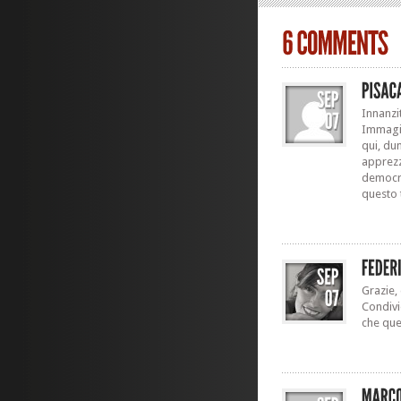
Innanzi
Immagin
qui, du
apprezz
democrat
questo 
Grazie,
Condivi
che ques