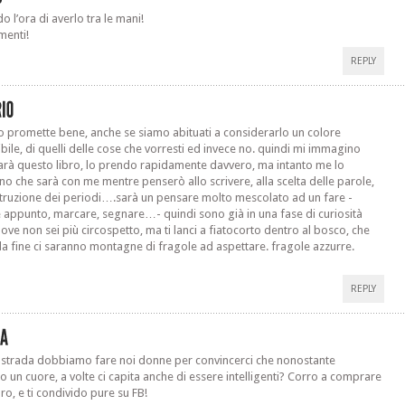
o l’ora di averlo tra le mani!
menti!
REPLY
ro promette bene, anche se siamo abituati a considerarlo un colore
bile, di quelli delle cose che vorresti ed invece no. quindi mi immagino
rà questo libro, lo prendo rapidamente davvero, ma intanto me lo
o che sarà con me mentre penserò allo scrivere, alla scelta delle parole,
struzione dei periodi….sarà un pensare molto mescolato ad un fare -
e appunto, marcare, segnare…- quindi sono già in una fase di curiosità
dove non sei più circospetto, ma ti lanci a fiatocorto dentro al bosco, che
lla fine ci saranno montagne di fragole ad aspettare. fragole azzurre.
REPLY
strada dobbiamo fare noi donne per convincerci che nonostante
 un cuore, a volte ci capita anche di essere intelligenti? Corro a comprare
ibro, e ti condivido pure su FB!