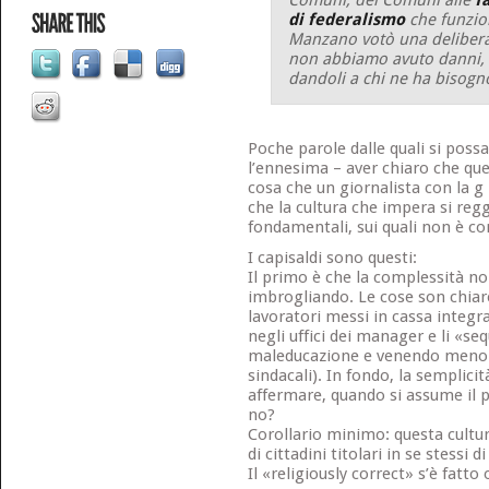
di federalismo
che funzio
Manzano votò una delibera 
non abbiamo avuto danni, c
dandoli a chi ne ha bisogn
Poche parole dalle quali si poss
l’ennesima – aver chiaro che ques
cosa che un giornalista con la g
che la cultura che impera si reg
fondamentali, sui quali non è c
I capisaldi sono questi:
Il primo è che la complessità non
imbrogliando. Le cose son chiare
lavoratori messi in cassa integr
negli uffici dei manager e li «se
maleducazione e venendo meno al
sindacali). In fondo, la semplicit
affermare, quando si assume il pu
no?
Corollario minimo: questa cultur
di cittadini titolari in se stessi di 
Il «religiously correct» s’è fatto