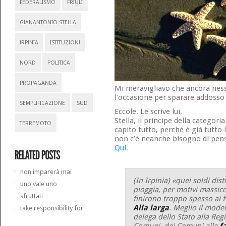
FEDERALISMO
FRIULI
GIANANTONIO STELLA
IRPINIA
ISTITUZIONI
NORD
POLITICA
PROPAGANDA
Mi meravigliavo che ancora nes
l’occasione per sparare addosso a
SEMPLIFICAZIONE
SUD
Eccole. Le scrive lui.
Stella, il principe della categor
TERREMOTO
capito tutto, perché è già tutto l
non c’è neanche bisogno di pens
Qui.
non imparerà mai
(In Irpinia) «quei soldi distr
uno vale uno
pioggia, per motivi massicc
sfruttati
finirono troppo spesso ai f
Alla larga
. Meglio il mode
take responsibility for
delega dello Stato alla Reg
Comuni, dei Comuni alle
f