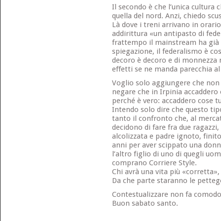
Il secondo è che l’unica cultura
quella del nord. Anzi, chiedo scu
Là dove i treni arrivano in orario
addirittura «un antipasto di fed
frattempo il mainstream ha già 
spiegazione, il federalismo è cos
decoro è decoro e di monnezza n
effetti se ne manda parecchia al
Voglio solo aggiungere che no
negare che in Irpinia accaddero 
perché è vero: accaddero cose tu
Intendo solo dire che questo ti
tanto il confronto che, al merca
decidono di fare fra due ragazzi, 
alcolizzata e padre ignoto, finito 
anni per aver scippato una donn
l’altro figlio di uno di quegli uo
comprano Corriere Style.
Chi avrà una vita più «corretta»,
Da che parte staranno le petteg
Contestualizzare non fa comodo 
Buon sabato santo.