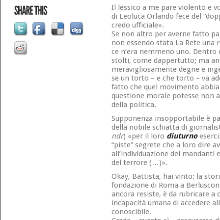
Il lessico a me pare violento e 
di Leoluca Orlando fece del “dopp
credo ufficiale».
Se non altro per averne fatto par
non essendo stata La Rete una rel
ce n’era nemmeno uno. Dentro 
stolti, come dappertutto; ma a
meravigliosamente degne e ingeg
se un torto – e che torto – va add
fatto che quel movimento abbia 
questione morale potesse non av
della politica.
Supponenza insopportabile è par
della nobile schiatta di giornalist
ndr
) «per il loro
diuturno
eserci
“piste” segrete che a loro dire 
all’individuazione dei mandanti e
del terrore (…)».
Okay, Battista, hai vinto: la stori
fondazione di Roma a Berlusconi
ancora resiste, è da rubricare a c
incapacità umana di accedere alla
conoscibile.