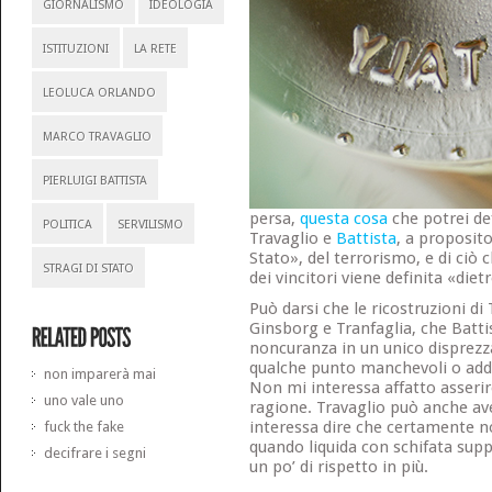
GIORNALISMO
IDEOLOGIA
ISTITUZIONI
LA RETE
LEOLUCA ORLANDO
MARCO TRAVAGLIO
PIERLUIGI BATTISTA
persa,
questa cosa
che potrei de
POLITICA
SERVILISMO
Travaglio e
Battista
, a proposit
Stato», del terrorismo, e di ciò
STRAGI DI STATO
dei vincitori viene definita «diet
Può darsi che le ricostruzioni di 
Ginsborg e Tranfaglia, che Batt
noncuranza in un unico disprezz
qualche punto manchevoli o addi
non imparerà mai
Non mi interessa affatto asseri
uno vale uno
ragione. Travaglio può anche a
interessa dire che certamente n
fuck the fake
quando liquida con schifata su
decifrare i segni
un po’ di rispetto in più.