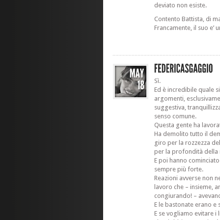
deviato non esiste.
Contento Battista, di 
Francamente, il suo e’
Sì.
Ed è incredibile quale si
argomenti, esclusivamen
suggestiva, tranquillizz
senso comune.
Questa gente ha lavora
Ha demolito tutto il de
giro per la rozzezza del
per la profondità della
E poi hanno cominciato
sempre più forte.
Reazioni avverse non ne
lavoro che – insieme, 
congiurando! – avevano
E le bastonate erano e 
E se vogliamo evitare i 