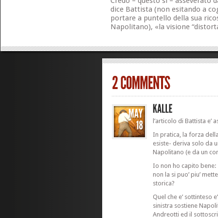
Credo – questo sì – asseverato d
dice Battista (non esitando a cog
portare a puntello della sua rico
Napolitano), «la visione “distort
l’articolo di Battista e’ 
In pratica, la forza dell
esiste- deriva solo da u
Napolitano (e da un com
Io non ho capito bene: 
non la si puo’ piu’ mett
storica?
Quel che e’ sottinteso e
sinistra sostiene Napoli
Andreotti ed il sottosc