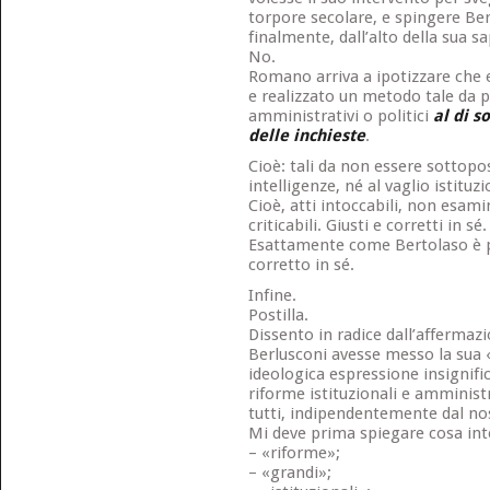
torpore secolare, e spingere Ber
finalmente, dall’alto della sua sa
No.
Romano arriva a ipotizzare che 
e realizzato un metodo tale da p
amministrativi o politici
al di s
delle inchieste
.
Cioè: tali da non essere sottopost
intelligenze, né al vaglio istituz
Cioè, atti intoccabili, non esami
criticabili. Giusti e corretti in sé.
Esattamente come Bertolaso è pe
corretto in sé.
Infine.
Postilla.
Dissento in radice dall’affermazi
Berlusconi avesse messo la sua «c
ideologica espressione insignific
riforme istituzionali e amminis
tutti, indipendentemente dal nost
Mi deve prima spiegare cosa int
– «riforme»;
– «grandi»;