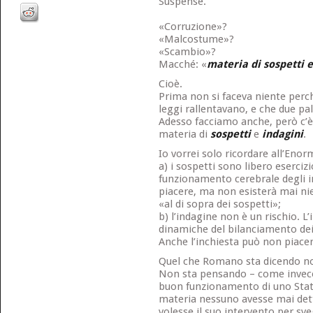
Suspense.
«Corruzione»?
«Malcostume»?
«Scambio»?
Macché: «
materia di sospetti e
Cioè.
Prima non si faceva niente perc
leggi rallentavano, e che due pal
Adesso facciamo anche, però c’è i
materia di
sospetti
e
indagini
.
Io vorrei solo ricordare all’En
a) i sospetti sono libero eserciz
funzionamento cerebrale degli i
piacere, ma non esisterà mai nien
«al di sopra dei sospetti»;
b) l’indagine non è un rischio. L
dinamiche del bilanciamento dei p
Anche l’inchiesta può non piacer
Quel che Romano sta dicendo no
Non sta pensando – come invece
buon funzionamento di uno Stat
materia nessuno avesse mai detto
volesse il suo intervento per sve