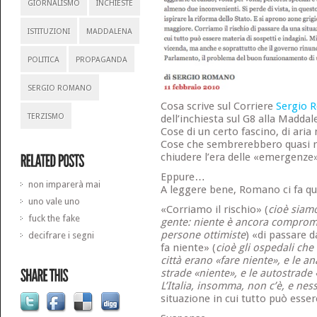
GIORNALISMO
INCHIESTE
ISTITUZIONI
MADDALENA
POLITICA
PROPAGANDA
SERGIO ROMANO
Cosa scrive sul Corriere
Sergio 
TERZISMO
dell’inchiesta sul G8 alla Maddal
Cose di un certo fascino, di aria
Cose che sembrerebbero quasi ri
chiudere l’era delle «emergenz
Eppure…
non imparerà mai
A leggere bene, Romano ci fa qu
uno vale uno
«Corriamo il rischio» (
cioè siam
fuck the fake
gente: niente è ancora comprome
persone ottimiste
) «di passare d
decifrare i segni
fa niente» (
cioè gli ospedali che 
città erano «fare niente», e le an
strade «niente», e le autostrade 
L’Italia, insomma, non c’è, e ness
situazione in cui tutto può esse