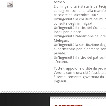
torneo.
E un’ingenuità è stata la partecip
consiglieri comunali alla manif
tricolore del dicembre 2007.
Un’ingenuità la chiusura del muni
consulta degli immigrati.
Un’ingenuità il ritiro del Comun
locali per la pace.
Un’ingenuità l’abolizione del pr
Melegari.
Un’ingenuità la sostituzione degl
al dormitorio per le persone se
private.
Un’ingenuità il ritiro del patroci
africano.
Tutte trappolone ordite da provo
Verona come una città fascista e 
è semplicemente governata da u
ingenui.