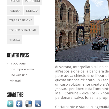
FASCISTI
ISTITUZIONI
POLITICA
SINDACO
TERZA POSIZIONE
TORNEO DI BASEBALL
VERONA
la boutique
di Verona, interpellato sul no 
non imparerà mai
all’esposizione della bandiera de
uno vale uno
pace aveva chiesto di utilizzar
questa vicenda c’è stato un «sap
sfruttati
un caso volutamente creato a 
passare
per liberticida l’ammin
Ma il Comune – dice Tosi – «non 
perdonare, salvo, forse, la prop
Certamente è stata un’ingenuità 