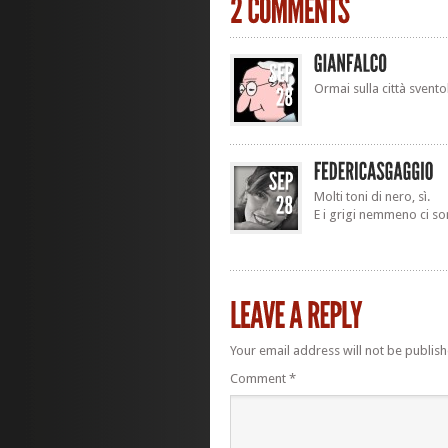
Ormai sulla città sven
Molti toni di nero, sì.
E i grigi nemmeno ci so
Your email address will not be publish
Comment
*