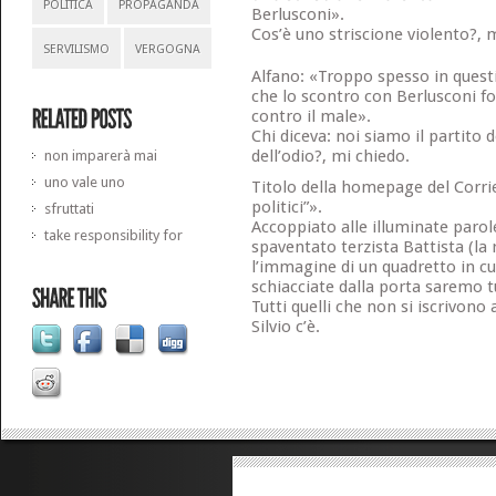
POLITICA
PROPAGANDA
Berlusconi».
Cos’è uno striscione violento?,
SERVILISMO
VERGOGNA
Alfano: «Troppo spesso in questi 
che lo scontro con Berlusconi fo
contro il male».
Chi diceva: noi siamo il partito d
dell’odio?, mi chiedo.
non imparerà mai
uno vale uno
Titolo della homepage del Corrie
politici”».
sfruttati
Accoppiato alle illuminate paro
take responsibility for
spaventato terzista Battista (la 
l’immagine di un quadretto in cu
schiacciate dalla porta saremo tu
Tutti quelli che non si iscrivon
Silvio c’è.