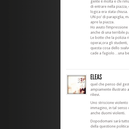
gente è molta e chi rim
di entrare nella piazza,
logica era stata chiusa.
UN po’ di parapiglia, m
apre la piazza.
Ho avuto l’impressione
anche di una terribile p
Le botte che la polizia 
operai,ora gli studenti
questa cosa dello svalvol
cade a fagiolo…una bel
quel che penso del gesto
ampiamente illustrato a
rilievi.
Uno striscione violento 
immagino, in tal senso 
anche duomi violenti.
Dopodomani sarà tutto 
della questione politica 