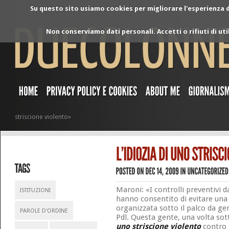
Su questo sito usiamo cookies per migliorare l'esperienza di
Non conserviamo dati personali. Accetti o rifiuti di ut
striscione violento»
Maroni: «I controlli preventivi d
ISTITUZIONI
hanno consentito di evitare una
organizzata sotto il palco da gen
PAROLE D'ORDINE
Pdl. Questa gente, una volta so
uno striscione violento
contro i