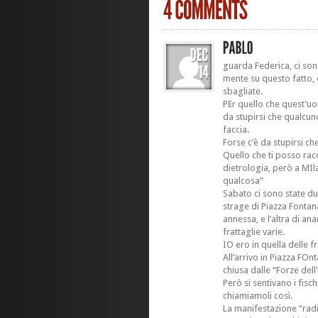
guarda Federica, ci so
mente su questo fatto,
sbagliate.
PEr quello che quest’uo
da stupirsi che qualcuno
faccia.
Forse c’è da stupirsi che
Quello che ti posso rac
dietrologia, però a MIl
qualcosa”
Sabato ci sono state du
strage di Piazza Fontana
annessa, e l’altra di ana
frattaglie varie.
IO ero in quella delle f
All’arrivo in Piazza FOn
chiusa dalle “Forze dell
Però si sentivano i fisc
chiamiamoli così.
La manifestazione “radic