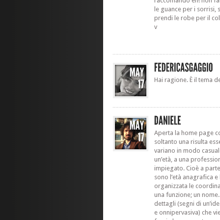
raccomando eh! non farti
le guance per i sorrisi,
prendi le robe per il col
v
Hai ragione. È il tema 
Aperta la home page co
soltanto una risulta es
variano in modo casual
un’età, a una professio
impiegato. Cioè a part
sono l’età anagrafica e 
organizzata le coordina
una funzione; un nome. 
dettagli (segni di un’id
e onnipervasiva) che vi