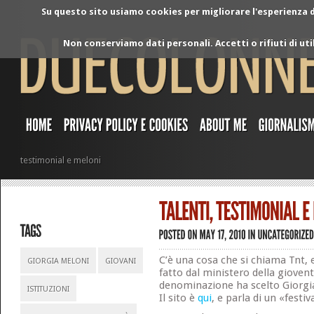
Su questo sito usiamo cookies per migliorare l'esperienza di
Non conserviamo dati personali. Accetti o rifiuti di ut
testimonial e meloni
C’è una cosa che si chiama Tnt, 
GIORGIA MELONI
GIOVANI
fatto dal ministero della gioven
denominazione ha scelto Giorgi
ISTITUZIONI
Il sito è
qui
, e parla di un «festiv