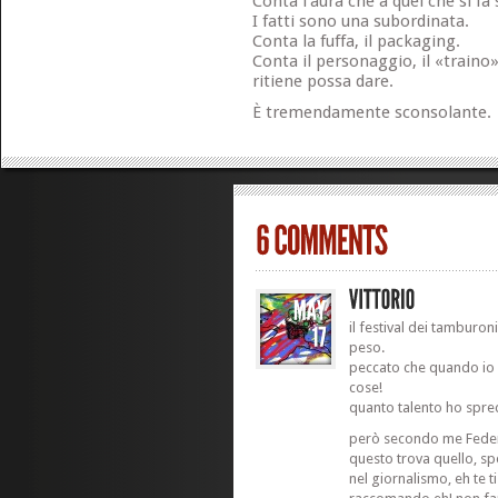
Conta l’aura che a quel che si fa 
I fatti sono una subordinata.
Conta la fuffa, il packaging.
Conta il personaggio, il «traino
ritiene possa dare.
È tremendamente sconsolante.
il festival dei tamburon
peso.
peccato che quando io 
cose!
quanto talento ho sprec
però secondo me Federic
questo trova quello, sp
nel giornalismo, eh te ti