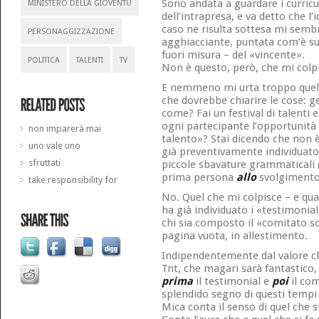
Sono andata a guardare i curricu
MINISTERO DELLA GIOVENTÙ
dell’intrapresa, e va detto che l
caso ne risulta sottesa mi sem
PERSONAGGIZZAZIONE
agghiacciante, puntata com’è sul
fuori misura – del «vincente».
POLITICA
TALENTI
TV
Non è questo, però, che mi colp
E nemmeno mi urta troppo quel
che dovrebbe chiarire le cose: g
come? Fai un festival di talenti e 
ogni partecipante l’opportunità
non imparerà mai
talento»? Stai dicendo che non
uno vale uno
già preventivamente individuato
sfruttati
piccole sbavature grammaticali 
prima persona
allo
svolgimento 
take responsibility for
No. Quel che mi colpisce – e qua
ha già individuato i «testimonial
chi sia composto il «comitato sc
pagina vuota, in allestimento.
Indipendentemente dal valore c
Tnt, che magari sarà fantastico,
prima
il testimonial e
poi
il co
splendido segno di questi tempi
Mica conta il senso di quel che si