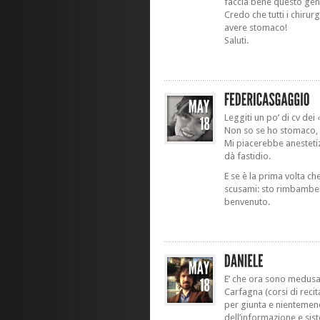
faccia bene questo gener
Credo che tutti i chirur
avere stomaco!
Saluti.
Leggiti un po’ di cv dei 
Non so se ho stomaco,
Mi piacerebbe anestetiz
dà fastidio.
E se è la prima volta ch
scusami: sto rimbambe
benvenuto.
E’ che ora sono medusat
Carfagna (corsi di reci
per giunta e nientemeno 
dell’informazione e sis