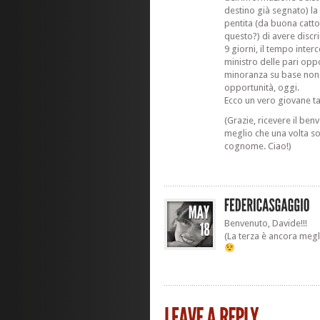
destino già segnato) la
pentita (da buona catto
questo?) di avere discr
9 giorni, il tempo inter
ministro delle pari oppo
minoranza su base non 
opportunità, oggi.
Ecco un vero giovane ta
(Grazie, ricevere il be
meglio che una volta sol
cognome. Ciao!)
Benvenuto, Davide!!!
(La terza è ancora megl